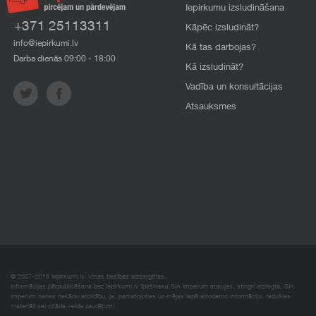
Iepirkumu izsludināšana
+371 25113311
Kāpēc izsludināt?
info@iepirkumi.lv
Kā tas darbojas?
Darba dienās 09:00 - 18:00
Kā izsludināt?
Vadība un konsultācijas
Atsauksmes
© 2007–2018 Iepirkumi.lv. Visas tiesības aizsargātas.
Informācijas pārpublicēšana bez iepirkumi.lv īpašnieka SIA Imperum atļaujas, stingri aizliegta. SIA
Imperum nenes nekādu atbildību, ja, pamatojoties uz mājas lapā atrodamo informāciju, radušies
materiāli vai citāda veida zaudējumi.