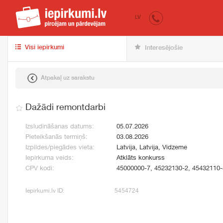
iepirkumi.lv
pir
LV
Visi iepirkumi
Interesējošie
Atpakaļ uz sarakstu
Dažādi remontdarbi
Izsludināšanas datums:
05.07.2026
Pieteikšanās termiņš:
03.08.2026
Izpildes/piegādes vieta:
Latvija, Latvija, Vidzeme
Iepirkuma veids:
Atklāts konkurss
CPV kodi:
45000000-7, 45232130-2, 45432110-
Iepirkumi.lv ID:
5454724