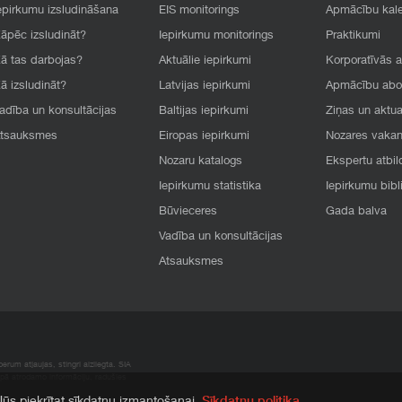
epirkumu izsludināšana
EIS monitorings
Apmācību kal
āpēc izsludināt?
Iepirkumu monitorings
Praktikumi
ā tas darbojas?
Aktuālie iepirkumi
Korporatīvās 
ā izsludināt?
Latvijas iepirkumi
Apmācību ab
adība un konsultācijas
Baltijas iepirkumi
Ziņas un aktua
tsauksmes
Eiropas iepirkumi
Nozares vaka
Nozaru katalogs
Ekspertu atbil
Iepirkumu statistika
Iepirkumu bibl
Būvieceres
Gada balva
Vadība un konsultācijas
Atsauksmes
rum atļaujas, stingri aizliegta. SIA
apā atrodamo informāciju, radušies