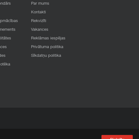
endārs
Par mums
Kontakti
apmācības
Rekvizīti
onements
Vakances
litātes
Reklāmas iespējas
nces
Privātuma politika
des
Sīkdatņu politika
iotēka