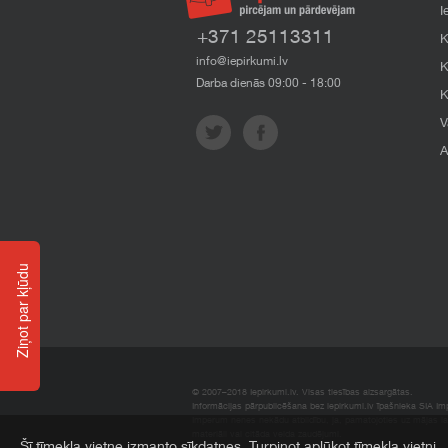
I
+371 25113311
K
info@iepirkumi.lv
K
Darba dienās 09:00 - 18:00
K
V
A
Ziņot par kļūdu
© 2007–2018 Iepirkumi.lv. Visas tiesības aizsargātas.
Informācijas pārpublicēšana bez iepirkumi.lv īpašnieka SIA Impe
Imperum nenes nekādu atbildību, ja, pamatojoties uz mājas l
materiāli vai citāda veida zaudējumi.