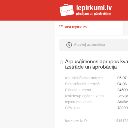
iep
Visi iepirkumi
Atpakaļ uz sarakstu
Ārpusģimenes aprūpes kval
izstrāde un aprobācija
Izsludināšanas datums:
05.07
Pieteikšanās termiņš:
04.08
Plānotā summa:
24500
Izpildes/piegādes vieta:
Latvij
Iepirkuma veids:
Atklāt
CPV kodi:
73220
Iepirkumi.lv ID:
54547