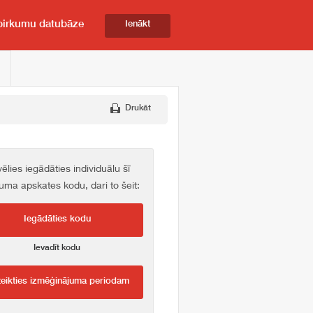
pirkumu datubāze
Ienākt
Drukāt
vēlies iegādāties individuālu šī
kuma apskates kodu, dari to šeit:
Iegādāties kodu
Ievadīt kodu
teikties izmēģinājuma periodam