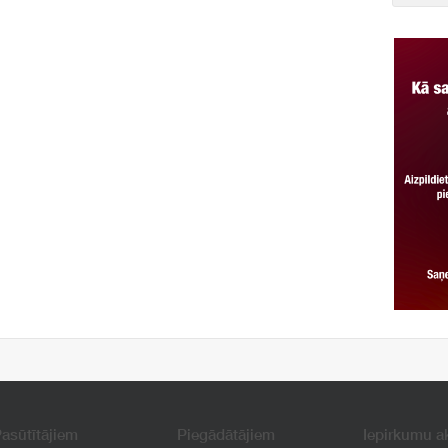
asūtītājiem
Piegādātājiem
Iepirkumu a