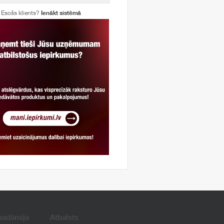
Esošs klients?
Ienākt sistēmā
kadēmija
Atbalsts