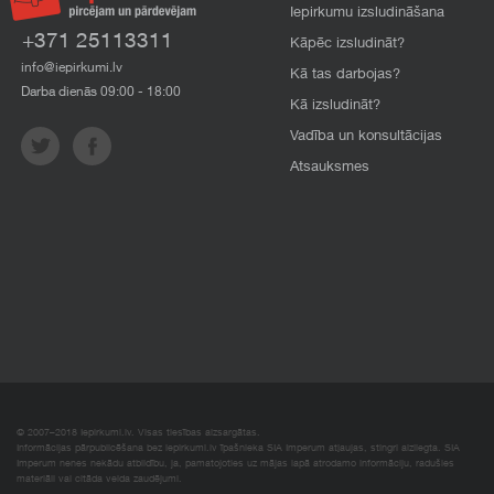
Iepirkumu izsludināšana
+371 25113311
Kāpēc izsludināt?
info@iepirkumi.lv
Kā tas darbojas?
Darba dienās 09:00 - 18:00
Kā izsludināt?
Vadība un konsultācijas
Atsauksmes
© 2007–2018 Iepirkumi.lv. Visas tiesības aizsargātas.
Informācijas pārpublicēšana bez iepirkumi.lv īpašnieka SIA Imperum atļaujas, stingri aizliegta. SIA
Imperum nenes nekādu atbildību, ja, pamatojoties uz mājas lapā atrodamo informāciju, radušies
materiāli vai citāda veida zaudējumi.