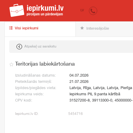
iepirkumi.lv
pir
LV
Visi iepirkumi
Interesējošie
Atpakaļ uz sarakstu
Teritorijas labiekārtošana
Izsludināšanas datums:
04.07.2026
Pieteikšanās termiņš:
21.07.2026
Izpildes/piegādes vieta:
Latvija, Rīga, Latvija, Latvija, Pierīga
Iepirkuma veids:
Iepirkums PIL 9.panta kārtībā
CPV kodi:
31527200-8, 39113300-0, 45000000-
Iepirkumi.lv ID:
5454716