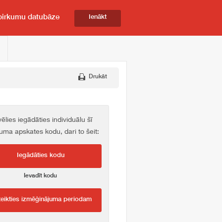
pirkumu datubāze
Ienākt
Drukāt
vēlies iegādāties individuālu šī
kuma apskates kodu, dari to šeit:
Iegādāties kodu
Ievadīt kodu
teikties izmēģinājuma periodam