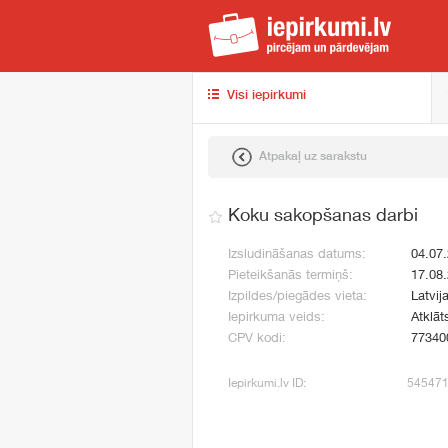
iep
Visi iepirkumi
Atpakaļ uz sarakstu
Koku sakopšanas darbi
Izsludināšanas datums:
04.07
Pieteikšanās termiņš:
17.08
Izpildes/piegādes vieta:
Latvij
Iepirkuma veids:
Atklāt
CPV kodi:
77340
Iepirkumi.lv ID:
54547