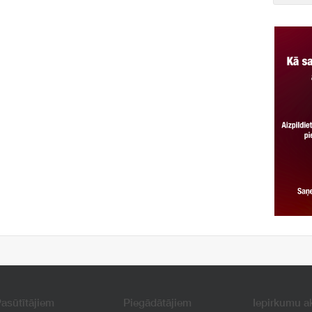
asūtītājiem
Piegādātājiem
Iepirkumu a