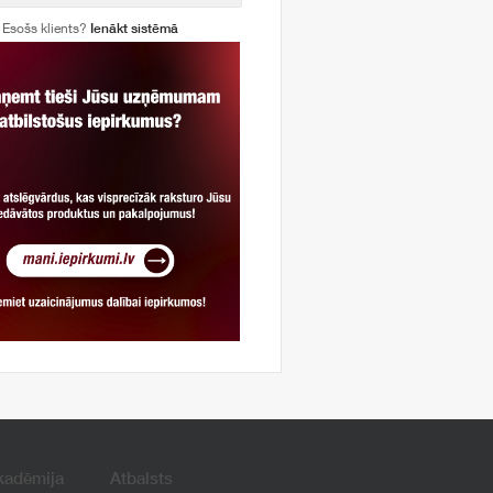
Esošs klients?
Ienākt sistēmā
kadēmija
Atbalsts