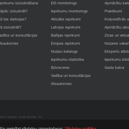
epirkumu izsludināšana
EIS monitorings
Apmācību kal
āpēc izsludināt?
Iepirkumu monitorings
Praktikumi
ā tas darbojas?
Aktuālie iepirkumi
Korporatīvās 
ā izsludināt?
Latvijas iepirkumi
Apmācību ab
adība un konsultācijas
Baltijas iepirkumi
Ziņas un aktua
tsauksmes
Eiropas iepirkumi
Nozares vaka
Nozaru katalogs
Ekspertu atbil
Iepirkumu statistika
Iepirkumu bibl
Būvieceres
Gada balva
Vadība un konsultācijas
Atsauksmes
rum atļaujas, stingri aizliegta. SIA
apā atrodamo informāciju, radušies