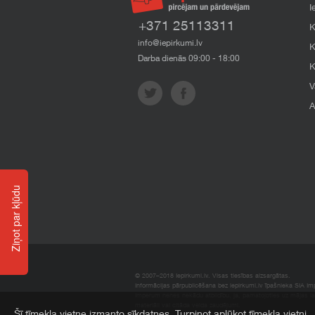
I
+371 25113311
K
info@iepirkumi.lv
K
Darba dienās 09:00 - 18:00
K
V
A
Ziņot par kļūdu
© 2007–2018 Iepirkumi.lv. Visas tiesības aizsargātas.
Informācijas pārpublicēšana bez iepirkumi.lv īpašnieka SIA Impe
Imperum nenes nekādu atbildību, ja, pamatojoties uz mājas l
materiāli vai citāda veida zaudējumi.