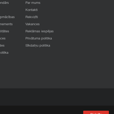
endārs
Par mums
Kontakti
apmācības
Rekvizīti
onements
Vakances
litātes
Reklāmas iespējas
nces
Privātuma politika
des
Sīkdatņu politika
iotēka