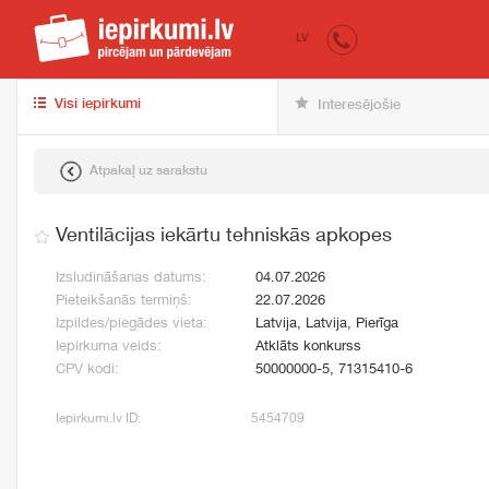
iepirkumi.lv
pir
LV
Visi iepirkumi
Interesējošie
Atpakaļ uz sarakstu
Ventilācijas iekārtu tehniskās apkopes
Izsludināšanas datums:
04.07.2026
Pieteikšanās termiņš:
22.07.2026
Izpildes/piegādes vieta:
Latvija, Latvija, Pierīga
Iepirkuma veids:
Atklāts konkurss
CPV kodi:
50000000-5, 71315410-6
Iepirkumi.lv ID:
5454709