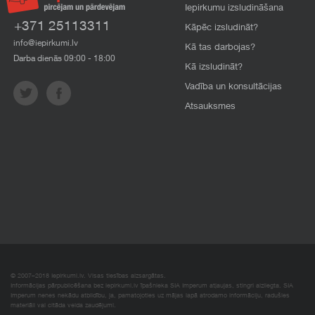
Iepirkumu izsludināšana
+371 25113311
Kāpēc izsludināt?
info@iepirkumi.lv
Kā tas darbojas?
Darba dienās 09:00 - 18:00
Kā izsludināt?
Vadība un konsultācijas
Atsauksmes
© 2007–2018 Iepirkumi.lv. Visas tiesības aizsargātas.
Informācijas pārpublicēšana bez iepirkumi.lv īpašnieka SIA Imperum atļaujas, stingri aizliegta. SIA
Imperum nenes nekādu atbildību, ja, pamatojoties uz mājas lapā atrodamo informāciju, radušies
materiāli vai citāda veida zaudējumi.