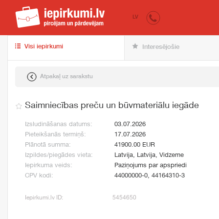
iepirkumi.lv
pir
LV
Visi iepirkumi
Interesējošie
Atpakaļ uz sarakstu
Saimniecības preču un būvmateriālu iegāde
Izsludināšanas datums:
03.07.2026
Pieteikšanās termiņš:
17.07.2026
Plānotā summa:
41900.00 EUR
Izpildes/piegādes vieta:
Latvija, Latvija, Vidzeme
Iepirkuma veids:
Paziņojums par apspriedi
CPV kodi:
44000000-0, 44164310-3
Iepirkumi.lv ID:
5454650