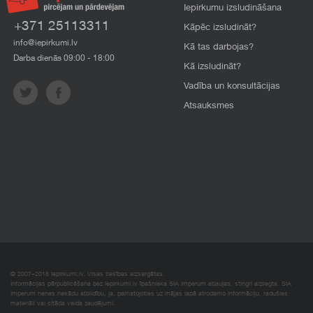
Iepirkumu izsludināšana
+371 25113311
Kāpēc izsludināt?
info@iepirkumi.lv
Kā tas darbojas?
Darba dienās 09:00 - 18:00
Kā izsludināt?
Vadība un konsultācijas
Atsauksmes
© 2007–2018 Iepirkumi.lv. Visas tiesības aizsargātas.
Informācijas pārpublicēšana bez iepirkumi.lv īpašnieka SIA Imperum atļaujas, stingri aizliegta. SIA
Imperum nenes nekādu atbildību, ja, pamatojoties uz mājas lapā atrodamo informāciju, radušies
materiāli vai citāda veida zaudējumi.