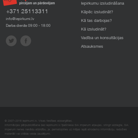
Iepirkumu izsludināšana
+371 25113311
Kāpēc izsludināt?
info@iepirkumi.lv
Kā tas darbojas?
Darba dienās 09:00 - 18:00
Kā izsludināt?
Vadība un konsultācijas
Atsauksmes
© 2007–2018 Iepirkumi.lv. Visas tiesības aizsargātas.
Informācijas pārpublicēšana bez iepirkumi.lv īpašnieka SIA Imperum atļaujas, stingri aizliegta. SIA
Imperum nenes nekādu atbildību, ja, pamatojoties uz mājas lapā atrodamo informāciju, radušies
materiāli vai citāda veida zaudējumi.