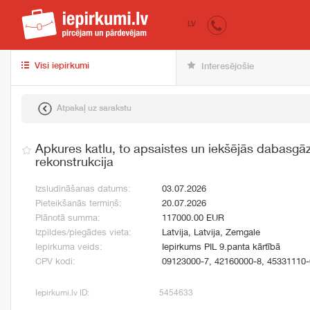
iepirkumi.lv
pir
LV
Visi iepirkumi
Interesējošie
Atpakaļ uz sarakstu
Apkures katlu, to apsaistes un iekšējās dabasgā
rekonstrukcija
Izsludināšanas datums:
03.07.2026
Pieteikšanās termiņš:
20.07.2026
Plānotā summa:
117000.00 EUR
Izpildes/piegādes vieta:
Latvija, Latvija, Zemgale
Iepirkuma veids:
Iepirkums PIL 9.panta kārtībā
CPV kodi:
09123000-7, 42160000-8, 45331110-
Iepirkumi.lv ID:
5454633