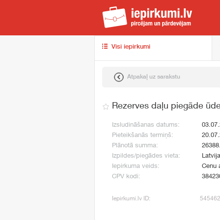
iep
Visi iepirkumi
Atpakaļ uz sarakstu
Rezerves daļu piegāde ūden
Izsludināšanas datums:
03.07
Pieteikšanās termiņš:
20.07
Plānotā summa:
26388
Izpildes/piegādes vieta:
Latvij
Iepirkuma veids:
Cenu 
CPV kodi:
38423
Iepirkumi.lv ID:
54546