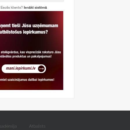
Esošs klients?
Ienākt sistēmā
kadēmija
Atbalsts