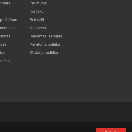
endārs
Par mums
Kontakti
apmācības
Rekvizīti
onements
Vakances
litātes
Reklāmas iespējas
nces
Privātuma politika
des
Sīkdatņu politika
iotēka