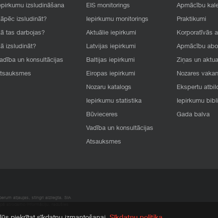
epirkumu izsludināšana
EIS monitorings
Apmācību kal
āpēc izsludināt?
Iepirkumu monitorings
Praktikumi
ā tas darbojas?
Aktuālie iepirkumi
Korporatīvās 
ā izsludināt?
Latvijas iepirkumi
Apmācību ab
adība un konsultācijas
Baltijas iepirkumi
Ziņas un aktua
tsauksmes
Eiropas iepirkumi
Nozares vaka
Nozaru katalogs
Ekspertu atbil
Iepirkumu statistika
Iepirkumu bibl
Būvieceres
Gada balva
Vadība un konsultācijas
Atsauksmes
rum atļaujas, stingri aizliegta. SIA
apā atrodamo informāciju, radušies