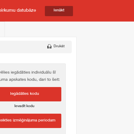
pirkumu datubāze
Ienākt
Drukāt
vēlies iegādāties individuālu šī
kuma apskates kodu, dari to šeit:
Iegādāties kodu
Ievadīt kodu
teikties izmēģinājuma periodam