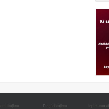
asūtītājiem
Piegādātājiem
Iepirkumu a