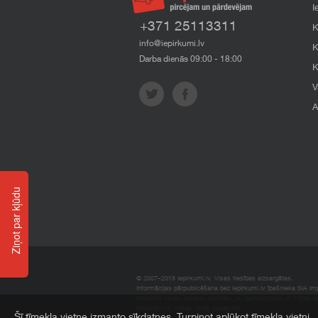
I
+371 25113311
K
info@iepirkumi.lv
K
Darba dienās 09:00 - 18:00
K
V
A
Ziņot par kļūdu
© 2007–2018 Iepirkumi.lv. Visas tiesības aizsargātas.
Informācijas pārpublicēšana bez iepirkumi.lv īpašnieka SIA Impe
Imperum nenes nekādu atbildību, ja, pamatojoties uz mājas l
materiāli vai citāda veida zaudējumi.