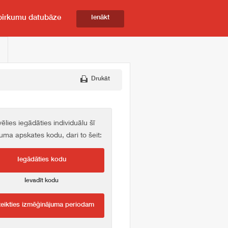
pirkumu datubāze
Ienākt
Drukāt
vēlies iegādāties individuālu šī
kuma apskates kodu, dari to šeit:
Iegādāties kodu
Ievadīt kodu
teikties izmēģinājuma periodam