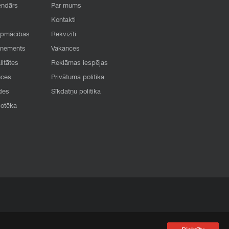
endārs
Par mums
Kontakti
apmācības
Rekvizīti
onements
Vakances
litātes
Reklāmas iespējas
nces
Privātuma politika
des
Sīkdatņu politika
iotēka