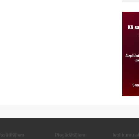
asūtītājiem
Piegādātājiem
Iepirkumu a