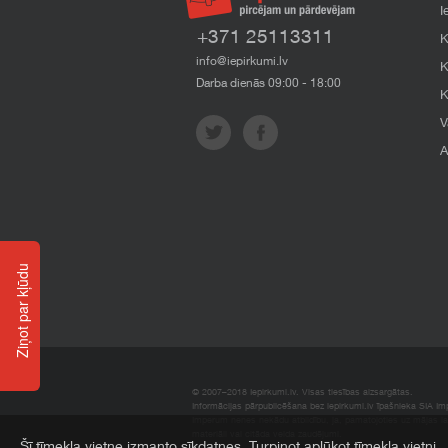
I
+371 25113311
K
info@iepirkumi.lv
K
Darba dienās 09:00 - 18:00
K
V
A
Ziņot par kļūdu
© 2007–2018 Iepirkumi.lv. Visas tiesības aizsargātas.
Informācijas pārpublicēšana bez iepirkumi.lv īpašnieka SIA Impe
Imperum nenes nekādu atbildību, ja, pamatojoties uz mājas l
materiāli vai citāda veida zaudējumi.