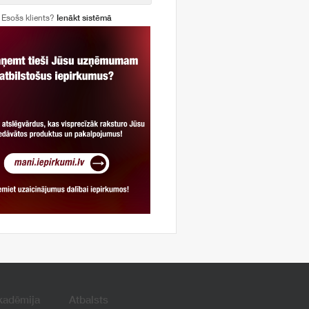
Esošs klients?
Ienākt sistēmā
kadēmija
Atbalsts