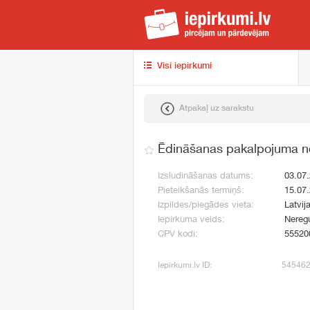
iep
Visi iepirkumi
Atpakaļ uz sarakstu
Ēdināšanas pakalpojuma n
Izsludināšanas datums:
03.07
Pieteikšanās termiņš:
15.07
Izpildes/piegādes vieta:
Latvij
Iepirkuma veids:
Neregu
CPV kodi:
55520
Iepirkumi.lv ID:
54546