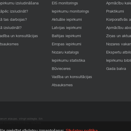
epirkumu izsludināšana
EIS monitorings
Apmācību kal
āpēc izsludināt?
Iepirkumu monitorings
Praktikumi
ā tas darbojas?
Aktuālie iepirkumi
Korporatīvās 
ā izsludināt?
Latvijas iepirkumi
Apmācību ab
adība un konsultācijas
Baltijas iepirkumi
Ziņas un aktua
tsauksmes
Eiropas iepirkumi
Nozares vaka
Nozaru katalogs
Ekspertu atbil
Iepirkumu statistika
Iepirkumu bibl
Būvieceres
Gada balva
Vadība un konsultācijas
Atsauksmes
rum atļaujas, stingri aizliegta. SIA
apā atrodamo informāciju, radušies