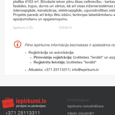
platība 4163 m². Būvdarbi ietver pilnu ēkas celtniecību - karka
fasādes, logus, durvis un vārtus, kā arī visas inženiersistēmas (
ūdensapgāde, kanalizācija, elektroapgāde, ugunsdrošības sis
Projekts paredz arī ārējo tīklu izbūvi, teritorijas labiekārtošanu
apzaļumošanu un apgaismojumu.
Iepirkumi.lv ID:
5454614
Pilna iepirkuma informācija bezmaksas ir apskatāma reģi
Reģistrācija un autorizācija:
Pirmreizēja reģistrācija:
Izvēlieties "Ienākt" un aizp
Reģistrēts lietotājs:
Izvēlieties "Ienākt"
Atbalsts:
+371 25113311
;
info@iepirkumi.lv
Pasūtītājiem
Iepirkumu izsludināšana
+371 25113311
Kāpēc izsludināt?