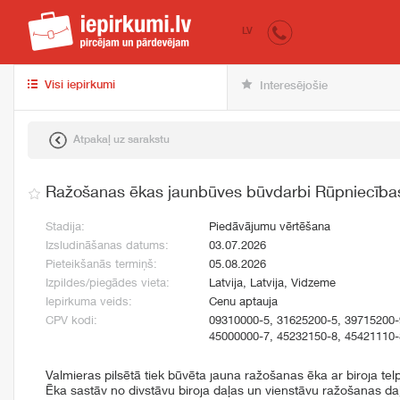
iepirkumi.lv
pir
LV
Visi iepirkumi
Interesējošie
Atpakaļ uz sarakstu
Ražošanas ēkas jaunbūves būvdarbi Rūpniecības 
Stadija:
Piedāvājumu vērtēšana
Izsludināšanas datums:
03.07.2026
Pieteikšanās termiņš:
05.08.2026
Izpildes/piegādes vieta:
Latvija, Latvija, Vidzeme
Iepirkuma veids:
Cenu aptauja
CPV kodi:
09310000-5, 31625200-5, 39715200-
45000000-7, 45232150-8, 45421110-
Valmieras pilsētā tiek būvēta jauna ražošanas ēka ar biroja te
Ēka sastāv no divstāvu biroja daļas un vienstāvu ražošanas da