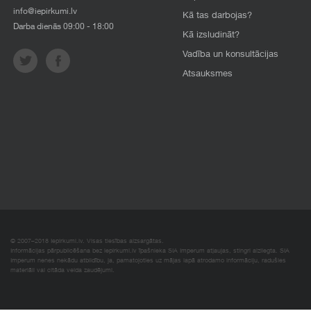
info@iepirkumi.lv
Kā tas darbojas?
Darba dienās 09:00 - 18:00
Kā izsludināt?
Vadība un konsultācijas
Atsauksmes
© 2007–2018 Iepirkumi.lv. Visas tiesības aizsargātas.
Informācijas pārpublicēšana bez iepirkumi.lv īpašnieka SIA Imperum atļaujas, stingri aizliegta. SIA
Imperum nenes nekādu atbildību, ja, pamatojoties uz mājas lapā atrodamo informāciju, radušies
materiāli vai citāda veida zaudējumi.