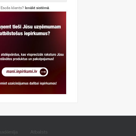
Esošs klients?
Ienākt sistēmā
kadēmija
Atbalsts