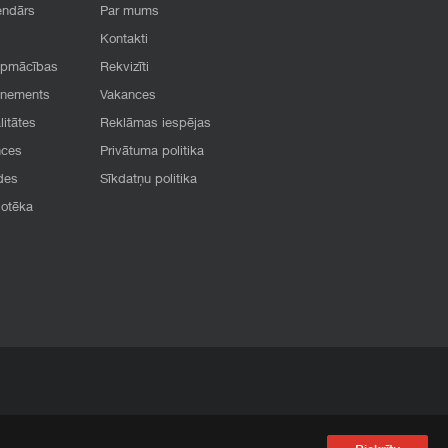
endārs
Par mums
Kontakti
apmācības
Rekvizīti
onements
Vakances
litātes
Reklāmas iespējas
nces
Privātuma politika
des
Sīkdatņu politika
iotēka