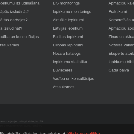
epirkumu izsludināšana
EIS monitorings
Apmācību kal
āpēc izsludināt?
Iepirkumu monitorings
Praktikumi
ā tas darbojas?
Aktuālie iepirkumi
Korporatīvās 
ā izsludināt?
Latvijas iepirkumi
Apmācību ab
adība un konsultācijas
Baltijas iepirkumi
Ziņas un aktua
tsauksmes
Eiropas iepirkumi
Nozares vaka
Nozaru katalogs
Ekspertu atbil
Iepirkumu statistika
Iepirkumu bibl
Būvieceres
Gada balva
Vadība un konsultācijas
Atsauksmes
rum atļaujas, stingri aizliegta. SIA
apā atrodamo informāciju, radušies