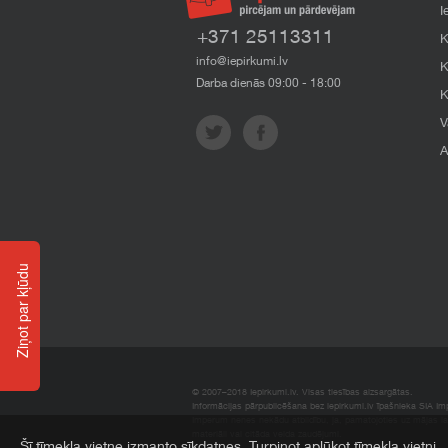
I
+371 25113311
K
info@iepirkumi.lv
K
Darba dienās 09:00 - 18:00
K
V
A
Ziņot par kļūdu
© 2007–2018 Iepirkumi.lv. Visas tiesības aizsargātas.
Informācijas pārpublicēšana bez iepirkumi.lv īpašnieka SIA Impe
Imperum nenes nekādu atbildību, ja, pamatojoties uz mājas l
materiāli vai citāda veida zaudējumi.