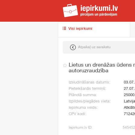
iep
Visi iepirkumi
Atpakaļ uz sarakstu
Lietus un drenāžas ūdens 
autoruzraudzība
Izsludināšanas datums:
03.07
Pieteikšanās termiņš:
27.07
Plānotā summa:
25000
Izpildes/piegādes vieta:
Latvij
Iepirkuma veids:
Atklāt
CPV kodi:
71242
Iepirkumi.lv ID:
54545