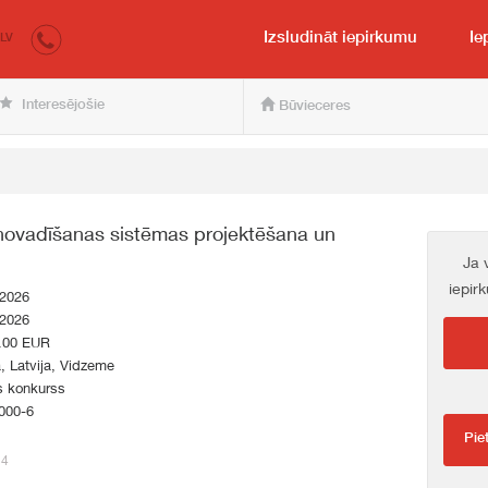
irkumi.lv
pircējam un pārdevējam
Izsludināt iepirkumu
Ie
LV
Interesējošie
Būvieceres
novadīšanas sistēmas projektēšana un
Ja 
iepir
.2026
.2026
.00 EUR
a, Latvija, Vidzeme
s konkurss
000-6
Pie
24