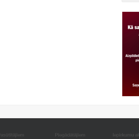
asūtītājiem
Piegādātājiem
Iepirkumu a