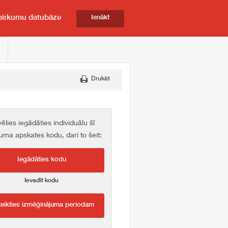
pirkumu datubāze
Ienākt
Drukāt
vēlies iegādāties individuālu šī
kuma apskates kodu, dari to šeit:
Iegādāties kodu
Ievadīt kodu
teikties izmēģinājuma periodam