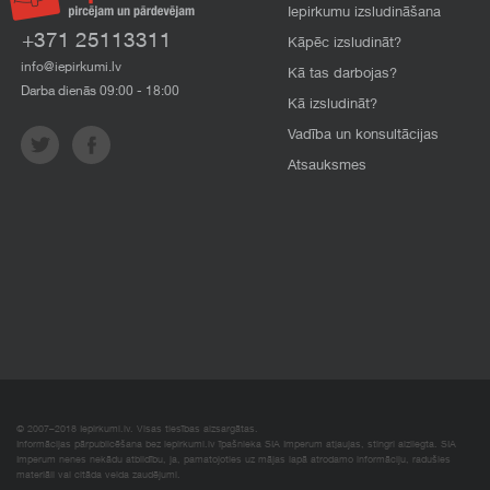
Iepirkumu izsludināšana
+371 25113311
Kāpēc izsludināt?
info@iepirkumi.lv
Kā tas darbojas?
Darba dienās 09:00 - 18:00
Kā izsludināt?
Vadība un konsultācijas
Atsauksmes
© 2007–2018 Iepirkumi.lv. Visas tiesības aizsargātas.
Informācijas pārpublicēšana bez iepirkumi.lv īpašnieka SIA Imperum atļaujas, stingri aizliegta. SIA
Imperum nenes nekādu atbildību, ja, pamatojoties uz mājas lapā atrodamo informāciju, radušies
materiāli vai citāda veida zaudējumi.