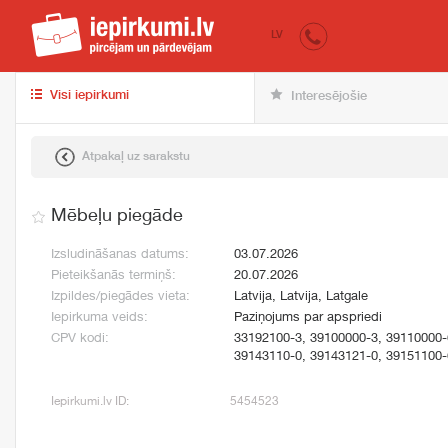
iepirkumi.lv
pir
LV
Visi iepirkumi
Interesējošie
Atpakaļ uz sarakstu
Mēbeļu piegāde
Izsludināšanas datums:
03.07.2026
Pieteikšanās termiņš:
20.07.2026
Izpildes/piegādes vieta:
Latvija, Latvija, Latgale
Iepirkuma veids:
Paziņojums par apspriedi
CPV kodi:
33192100-3, 39100000-3, 39110000-
39143110-0, 39143121-0, 39151100-
Iepirkumi.lv ID:
5454523