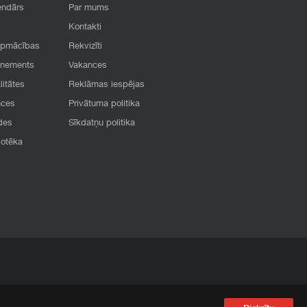
endārs
Par mums
Kontakti
apmācības
Rekvizīti
onements
Vakances
litātes
Reklāmas iespējas
nces
Privātuma politika
des
Sīkdatņu politika
iotēka