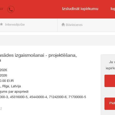
irkumi.lv
pircējam un pārdevējam
Izsludināt iepirkumu
Ie
LV
Interesējošie
Būvieceres
fasādes izgaismošanai - projektēšana,
a
Ja 
iepir
.2026
.2026
0.00 EUR
a, Rīga, Latvija
jums par apspriedi
000-3, 45316000-5, 45443000-4, 71242000-6, 71700000-5
Pie
22