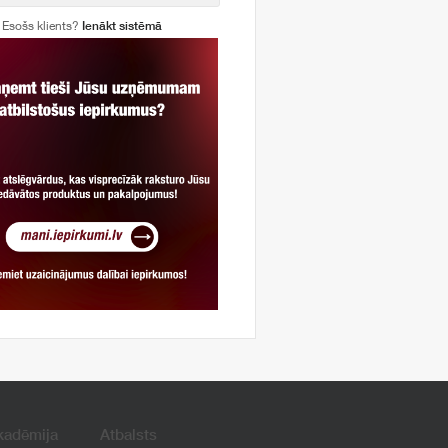
Esošs klients?
Ienākt sistēmā
kadēmija
Atbalsts