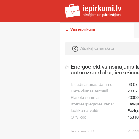
iep
Visi iepirkumi
Atpakaļ uz sarakstu
Energoefektīvs risinājums 
autoruzraudzība, ierīkošan
Izsludināšanas datums:
03.07
Pieteikšanās termiņš:
20.07
Plānotā summa:
20000
Izpildes/piegādes vieta:
Latvij
Iepirkuma veids:
Paziņo
CPV kodi:
45310
Iepirkumi.lv ID:
54545