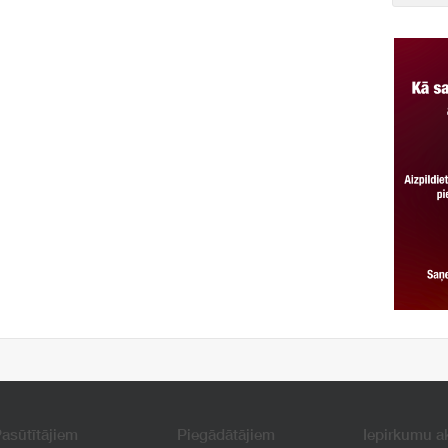
asūtītājiem
Piegādātājiem
Iepirkumu a