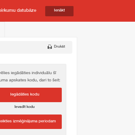
pirkumu datubāze
Ienākt
Drukāt
vēlies iegādāties individuālu šī
kuma apskates kodu, dari to šeit:
Iegādāties kodu
Ievadīt kodu
teikties izmēģinājuma periodam