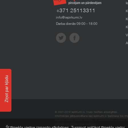
I
+371 25113311
K
info@iepirkumi.lv
K
Darba dienās 09:00 - 18:00
K
V
A
Ziņot par kļūdu
© 2007–2018 Iepirkumi.lv. Visas tiesības aizsargātas.
Informācijas pārpublicēšana bez iepirkumi.lv īpašnieka SIA Impe
Imperum nenes nekādu atbildību, ja, pamatojoties uz mājas l
materiāli vai citāda veida zaudējumi.