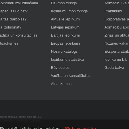
epirkumu izsludināšana
EIS monitorings
Apmācību kal
āpēc izsludināt?
Iepirkumu monitorings
Praktikumi
ā tas darbojas?
Aktuālie iepirkumi
Korporatīvās 
ā izsludināt?
Latvijas iepirkumi
Apmācību ab
adība un konsultācijas
Baltijas iepirkumi
Ziņas un aktua
tsauksmes
Eiropas iepirkumi
Nozares vaka
Nozaru katalogs
Ekspertu atbil
Iepirkumu statistika
Iepirkumu bibl
Būvieceres
Gada balva
Vadība un konsultācijas
Atsauksmes
rum atļaujas, stingri aizliegta. SIA
apā atrodamo informāciju, radušies