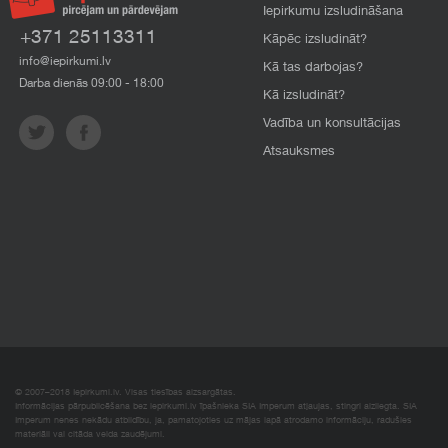
Iepirkumu izsludināšana
+371 25113311
Kāpēc izsludināt?
info@iepirkumi.lv
Kā tas darbojas?
Darba dienās 09:00 - 18:00
Kā izsludināt?
Vadība un konsultācijas
Atsauksmes
© 2007–2018 Iepirkumi.lv. Visas tiesības aizsargātas.
Informācijas pārpublicēšana bez iepirkumi.lv īpašnieka SIA Imperum atļaujas, stingri aizliegta. SIA
Imperum nenes nekādu atbildību, ja, pamatojoties uz mājas lapā atrodamo informāciju, radušies
materiāli vai citāda veida zaudējumi.