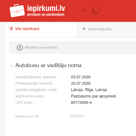
iepirkumi.lv
pir
LV
Visi iepirkumi
Interesējošie
Atpakaļ uz sarakstu
Autobusu ar vadītāju noma
Izsludināšanas datums:
03.07.2026
Pieteikšanās termiņš:
20.07.2026
Izpildes/piegādes vieta:
Latvija, Rīga, Latvija
Iepirkuma veids:
Paziņojums par apspriedi
CPV kodi:
60172000-4
Iepirkumi.lv ID:
5454521