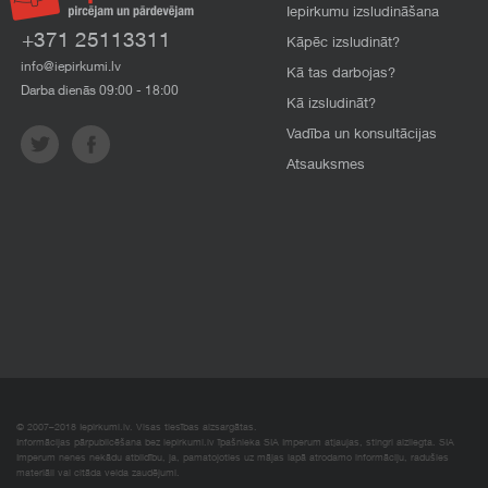
Iepirkumu izsludināšana
+371 25113311
Kāpēc izsludināt?
info@iepirkumi.lv
Kā tas darbojas?
Darba dienās 09:00 - 18:00
Kā izsludināt?
Vadība un konsultācijas
Atsauksmes
© 2007–2018 Iepirkumi.lv. Visas tiesības aizsargātas.
Informācijas pārpublicēšana bez iepirkumi.lv īpašnieka SIA Imperum atļaujas, stingri aizliegta. SIA
Imperum nenes nekādu atbildību, ja, pamatojoties uz mājas lapā atrodamo informāciju, radušies
materiāli vai citāda veida zaudējumi.