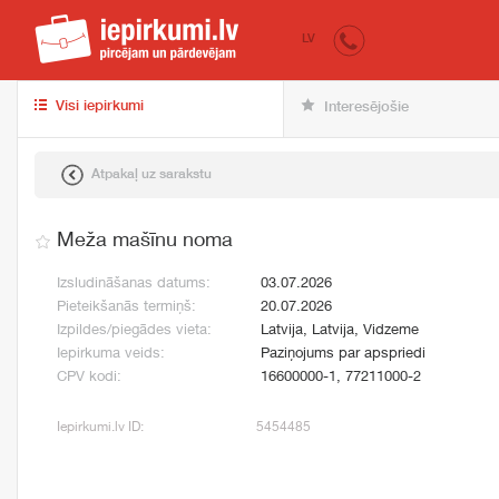
iepirkumi.lv
pir
LV
Visi iepirkumi
Interesējošie
Atpakaļ uz sarakstu
Meža mašīnu noma
Izsludināšanas datums:
03.07.2026
Pieteikšanās termiņš:
20.07.2026
Izpildes/piegādes vieta:
Latvija, Latvija, Vidzeme
Iepirkuma veids:
Paziņojums par apspriedi
CPV kodi:
16600000-1, 77211000-2
Iepirkumi.lv ID:
5454485