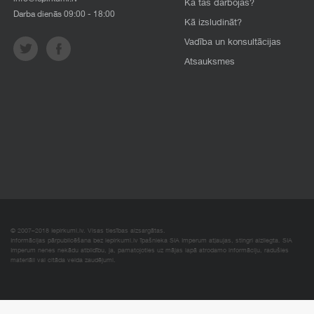
Kā tas darbojas?
Darba dienās 09:00 - 18:00
Kā izsludināt?
Vadība un konsultācijas
Atsauksmes
© 2007–2018 Iepirkumi.lv. Visas tiesības aizsargātas.
Informācijas pārpublicēšana bez iepirkumi.lv īpašnieka SIA Imperum atļaujas, stingri aizliegta. SIA
Imperum nenes nekādu atbildību, ja, pamatojoties uz mājas lapā atrodamo informāciju, radušies
materiāli vai citāda veida zaudējumi.