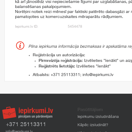
kā arī jānoslēdz visi nepieciešamie līgumi par uzglabāšanas, 
balansēšanas pakalpojumiem.
Norēķini notiek reizi mēnesī par faktiski patērēto dabasgāzi a
pamatojoties uz komercuzskaites mēraparātu rādījumiem.
Iepirkumi.lv ID:
5454478
Pilna iepirkuma informācija bezmaksas ir apskatāma reģi
Reģistrācija un autorizācija:
Pirmreizēja reģistrācija:
Izvēlieties "Ienākt" un aizp
Reģistrēts lietotājs:
Izvēlieties "Ienākt"
Atbalsts:
+371 25113311
;
info@iepirkumi.lv
Pasūtītājiem
Iepirkumu izsludināšana
+371 25113311
Kāpēc izsludināt?
info@iepirkumi.lv