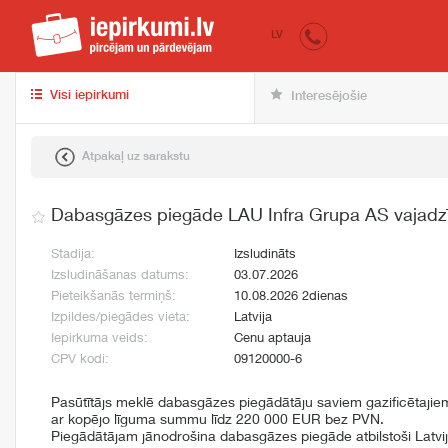
iepirkumi.lv
pir
LV
Visi iepirkumi
Interesējošie
Atpakaļ uz sarakstu
Dabasgāzes piegāde LAU Infra Grupa AS vajad
Stadija:
Izsludināts
Izsludināšanas datums:
03.07.2026
Pieteikšanās termiņš:
10.08.2026 2dienas
Izpildes/piegādes vieta:
Latvija
Iepirkuma veids:
Cenu aptauja
CPV kodi:
09120000-6
Pasūtītājs meklē dabasgāzes piegādātāju saviem gazificētaji
ar kopējo līguma summu līdz 220 000 EUR bez PVN.
Piegādātājam jānodrošina dabasgāzes piegāde atbilstoši Latvi