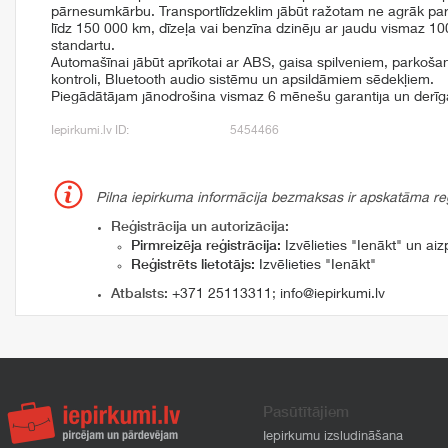
pārnesumkārbu. Transportlīdzeklim jābūt ražotam ne agrāk p
līdz 150 000 km, dīzeļa vai benzīna dzinēju ar jaudu vismaz 1
standartu.
Automašīnai jābūt aprīkotai ar ABS, gaisa spilveniem, parkoša
kontroli, Bluetooth audio sistēmu un apsildāmiem sēdekļiem.
Piegādātājam jānodrošina vismaz 6 mēnešu garantija un derīg
Iepirkumi.lv ID:
5454466
Pilna iepirkuma informācija bezmaksas ir apskatāma reģi
Reģistrācija un autorizācija:
Pirmreizēja reģistrācija:
Izvēlieties "Ienākt" un aizp
Reģistrēts lietotājs:
Izvēlieties "Ienākt"
Atbalsts:
+371 25113311
;
info@iepirkumi.lv
Pasūtītājiem
Iepirkumu izsludināšana