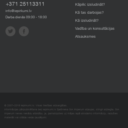
+371 25113311
Kāpēc izsludināt?
info@iepirkumi.lv
Kā tas darbojas?
Darba dienās 09:00 - 18:00
Kā izsludināt?
Vadība un konsultācijas
Atsauksmes
© 2007–2018 Iepirkumi.lv. Visas tiesības aizsargātas.
Informācijas pārpublicēšana bez iepirkumi.lv īpašnieka SIA Imperum atļaujas, stingri aizliegta. SIA
Imperum nenes nekādu atbildību, ja, pamatojoties uz mājas lapā atrodamo informāciju, radušies
materiāli vai citāda veida zaudējumi.