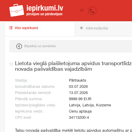
iepirkumi.lv
pir
LV
Visi iepirkumi
Interesējošie
Atpakaļ uz sarakstu
Lietota vieglā plašlietojuma apvidus transportlīd
novada pašvaldības vajadzībām
Stadija:
Pārtraukts
Izsludināšanas datums:
03.07.2026
Pieteikšanās termiņš:
13.07.2026
Plānotā summa:
9999.99 EUR
Izpildes/piegādes vieta:
Latvija, Latvija, Kurzeme
Iepirkuma veids:
Cenu aptauja
CPV kodi:
34113200-4
Talsu novada pašvaldība meklē lietotu apvidus automašīnu ar 