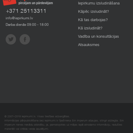
Iepirkumu izsludināšana
+371 25113311
Kāpēc izsludināt?
info@iepirkumi.lv
Kā tas darbojas?
Darba dienās 09:00 - 18:00
Kā izsludināt?
Vadība un konsultācijas
Atsauksmes
© 2007–2018 Iepirkumi.lv. Visas tiesības aizsargātas.
Informācijas pārpublicēšana bez iepirkumi.lv īpašnieka SIA Imperum atļaujas, stingri aizliegta. SIA
Imperum nenes nekādu atbildību, ja, pamatojoties uz mājas lapā atrodamo informāciju, radušies
materiāli vai citāda veida zaudējumi.