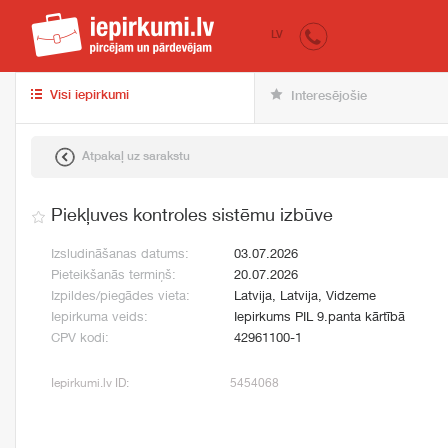
iepirkumi.lv
pir
LV
Visi iepirkumi
Interesējošie
Atpakaļ uz sarakstu
Piekļuves kontroles sistēmu izbūve
Izsludināšanas datums:
03.07.2026
Pieteikšanās termiņš:
20.07.2026
Izpildes/piegādes vieta:
Latvija, Latvija, Vidzeme
Iepirkuma veids:
Iepirkums PIL 9.panta kārtībā
CPV kodi:
42961100-1
Iepirkumi.lv ID:
5454068