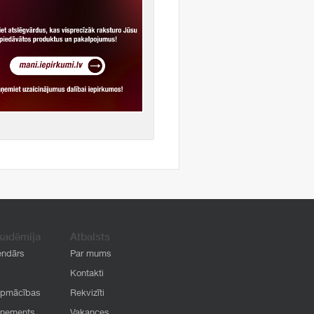
kadēmija
Atbalsts
endārs
Par mums
Kontakti
apmācības
Rekvizīti
onements
Vakances