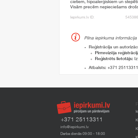
cietiem, hipoalerģiskiem un stepēti
Visām precēm nepieciešams drošs
Iepirkumi.lv ID:
54538
Pilna iepirkuma informācija
Reģistrācija un autorizāci
Pirmreizēja reģistrācij
Reģistrēts lietotājs:
Iz
Atbalsts:
+371 2511331
P
I
+371 25113311
K
info@iepirkumi.lv
K
Darba dienās 09:00 - 18:00
K