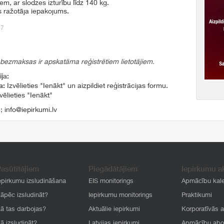
em, ar slodzes izturību līdz 140 kg.
 ražotāja iepakojums.
67
 bezmaksas ir apskatāma reģistrētiem lietotājiem.
ja:
a:
Izvēlieties "Ienākt" un aizpildiet reģistrācijas formu.
vēlieties "Ienākt"
1
;
info@iepirkumi.lv
asūtītājiem
Piegādātājiem
Iepirkumu a
epirkumu izsludināšana
EIS monitorings
Apmācību kal
āpēc izsludināt?
Iepirkumu monitorings
Praktikumi
ā tas darbojas?
Aktuālie iepirkumi
Korporatīvās 
ā izsludināt?
Latvijas iepirkumi
Apmācību ab