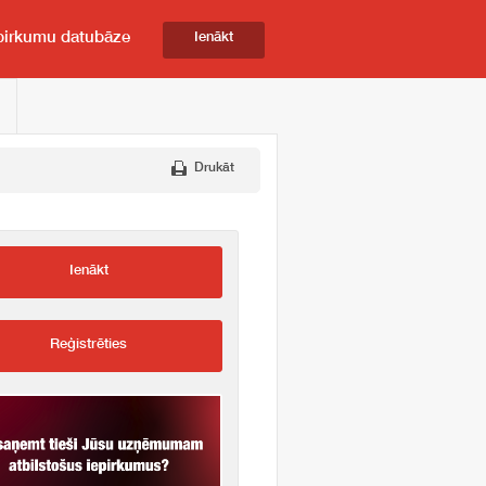
pirkumu datubāze
Ienākt
Drukāt
Ienākt
Reģistrēties