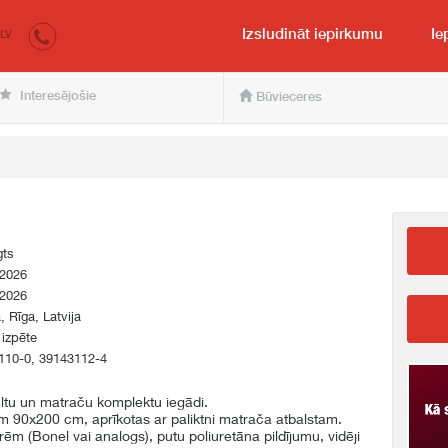
irkumi.lv
pircējam un pārdevējam
Izsludināt iepirkumu
Ie
LV
Interesējošie
Būvieceres
gts
.2026
.2026
a, Rīga, Latvija
 izpēte
110-0, 39143112-4
ultu un matraču komplektu iegādi.
m 90x200 cm, aprīkotas ar paliktni matrača atbalstam.
ēm (Bonel vai analogs), putu poliuretāna pildījumu, vidēji