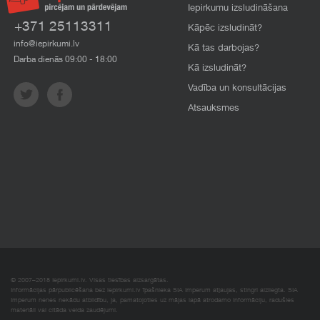
Iepirkumu izsludināšana
+371 25113311
Kāpēc izsludināt?
info@iepirkumi.lv
Kā tas darbojas?
Darba dienās 09:00 - 18:00
Kā izsludināt?
Vadība un konsultācijas
Atsauksmes
© 2007–2018 Iepirkumi.lv. Visas tiesības aizsargātas.
Informācijas pārpublicēšana bez iepirkumi.lv īpašnieka SIA Imperum atļaujas, stingri aizliegta. SIA
Imperum nenes nekādu atbildību, ja, pamatojoties uz mājas lapā atrodamo informāciju, radušies
materiāli vai citāda veida zaudējumi.