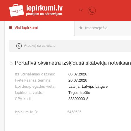
iepirkumi.lv
pir
LV
Visi iepirkumi
Interesējošie
Atpakaļ uz sarakstu
Portatīvā oksimetra izšķīdušā skābekļa noteikšan
Izsludināšanas datums:
03.07.2026
Pieteikšanās termiņš:
20.07.2026
Izpildes/piegādes vieta:
Latvija, Latvija, Latgale
Iepirkuma veids:
Tirgus izpēte
CPV kodi:
38300000-8
Iepirkumi.lv ID:
5453686