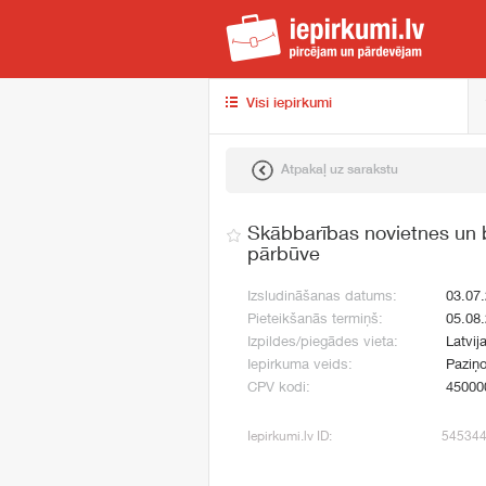
iep
Visi iepirkumi
Atpakaļ uz sarakstu
Skābbarības novietnes un b
pārbūve
Izsludināšanas datums:
03.07
Pieteikšanās termiņš:
05.08
Izpildes/piegādes vieta:
Latvij
Iepirkuma veids:
Paziņ
CPV kodi:
45000
Iepirkumi.lv ID:
54534