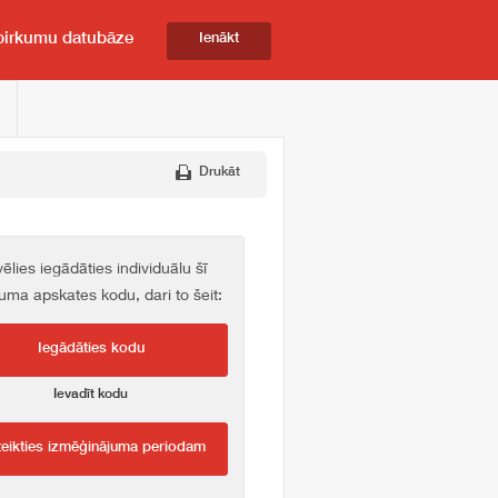
pirkumu datubāze
Ienākt
Drukāt
vēlies iegādāties individuālu šī
kuma apskates kodu, dari to šeit:
Iegādāties kodu
Ievadīt kodu
teikties izmēģinājuma periodam