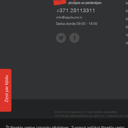
I
+371 25113311
K
info@iepirkumi.lv
K
Darba dienās 09:00 - 18:00
K
V
A
Ziņot par kļūdu
© 2007–2018 Iepirkumi.lv. Visas tiesības aizsargātas.
Informācijas pārpublicēšana bez iepirkumi.lv īpašnieka SIA Impe
Imperum nenes nekādu atbildību, ja, pamatojoties uz mājas l
materiāli vai citāda veida zaudējumi.