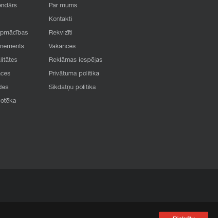
endārs
Par mums
Kontakti
apmācības
Rekvizīti
onements
Vakances
litātes
Reklāmas iespējas
nces
Privātuma politika
des
Sīkdatņu politika
iotēka