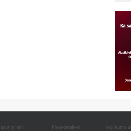
asūtītājiem
Piegādātājiem
Iepirkumu a