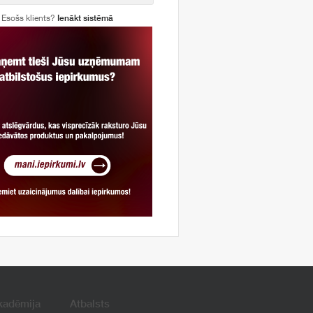
Esošs klients?
Ienākt sistēmā
kadēmija
Atbalsts