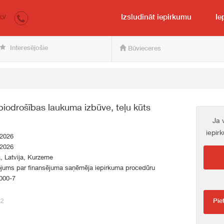
irkumi.lv
pircējam un pārdevējam
Izsludināt iepirkumu
Ie
LV
Interesējošie
Būvieceres
iodrošības laukuma izbūve, teļu kūts
Ja 
iepir
.2026
.2026
a, Latvija, Kurzeme
ojums par finansējuma saņēmēja iepirkuma procedūru
000-7
42
Pie