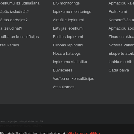
epirkumu izsludināšana
EIS monitorings
Apmācību kal
āpēc izsludināt?
Iepirkumu monitorings
Praktikumi
ā tas darbojas?
Aktuālie iepirkumi
Korporatīvās 
ā izsludināt?
Latvijas iepirkumi
Apmācību ab
adība un konsultācijas
Baltijas iepirkumi
Ziņas un aktua
tsauksmes
Eiropas iepirkumi
Nozares vaka
Nozaru katalogs
Ekspertu atbil
Iepirkumu statistika
Iepirkumu bibl
Būvieceres
Gada balva
Vadība un konsultācijas
Atsauksmes
rum atļaujas, stingri aizliegta. SIA
apā atrodamo informāciju, radušies