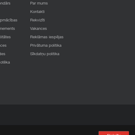
endārs
Par mums
Kontakti
apmācības
Rekvizīti
onements
Vakances
litātes
Reklāmas iespējas
nces
Privātuma politika
des
Sīkdatņu politika
iotēka