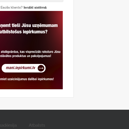
Esošs klients?
Ienākt sistēmā
kadēmija
Atbalsts