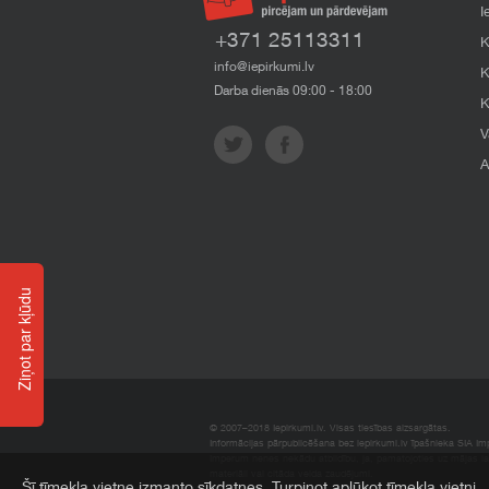
I
+371 25113311
K
info@iepirkumi.lv
K
Darba dienās 09:00 - 18:00
K
V
A
Ziņot par kļūdu
© 2007–2018 Iepirkumi.lv. Visas tiesības aizsargātas.
Informācijas pārpublicēšana bez iepirkumi.lv īpašnieka SIA Impe
Imperum nenes nekādu atbildību, ja, pamatojoties uz mājas l
materiāli vai citāda veida zaudējumi.