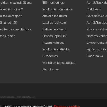
epirkumu izsludināšana
EIS monitorings
Apmācību kal
āpēc izsludināt?
Iepirkumu monitorings
Praktikumi
ā tas darbojas?
Aktuālie iepirkumi
Korporatīvās 
ā izsludināt?
Latvijas iepirkumi
Apmācību ab
adība un konsultācijas
Baltijas iepirkumi
Ziņas un aktua
tsauksmes
Eiropas iepirkumi
Nozares vaka
Nozaru katalogs
Ekspertu atbil
Iepirkumu statistika
Iepirkumu bibl
Būvieceres
Gada balva
Vadība un konsultācijas
Atsauksmes
rum atļaujas, stingri aizliegta. SIA
apā atrodamo informāciju, radušies