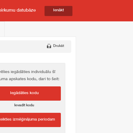
pirkumu datubāze
Ienākt
Drukāt
vēlies iegādāties individuālu šī
kuma apskates kodu, dari to šeit:
Iegādāties kodu
Ievadīt kodu
teikties izmēģinājuma periodam