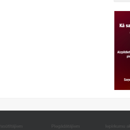
asūtītājiem
Piegādātājiem
Iepirkumu a