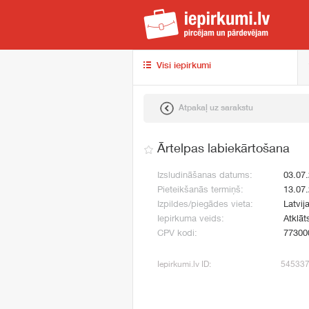
iep
Visi iepirkumi
Atpakaļ uz sarakstu
Ārtelpas labiekārtošana
Izsludināšanas datums:
03.07
Pieteikšanās termiņš:
13.07
Izpildes/piegādes vieta:
Latvij
Iepirkuma veids:
Atklāt
CPV kodi:
77300
Iepirkumi.lv ID:
54533