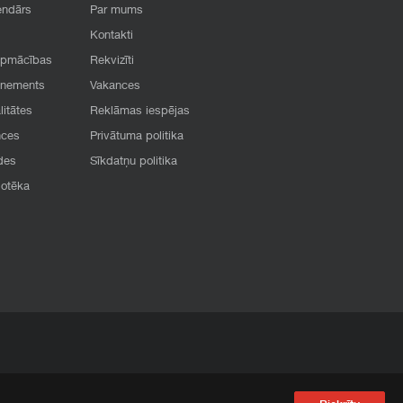
endārs
Par mums
Kontakti
apmācības
Rekvizīti
onements
Vakances
litātes
Reklāmas iespējas
nces
Privātuma politika
des
Sīkdatņu politika
iotēka