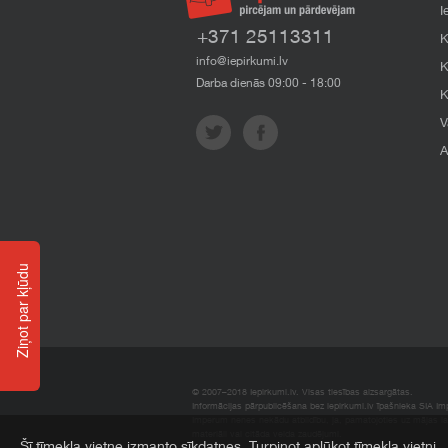
I
+371 25113311
K
info@iepirkumi.lv
K
Darba dienās 09:00 - 18:00
K
V
A
Ziņot par kļūdu
© 2007–2018 Iepirkumi.lv. Visas tiesības aizsargātas.
Informācijas pārpublicēšana bez iepirkumi.lv īpašnieka SIA Impe
Imperum nenes nekādu atbildību, ja, pamatojoties uz mājas l
materiāli vai citāda veida zaudējumi.