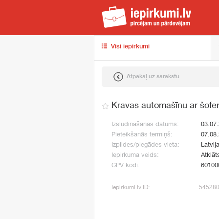
iep
Visi iepirkumi
Atpakaļ uz sarakstu
Kravas automašīnu ar šofe
Izsludināšanas datums:
03.07
Pieteikšanās termiņš:
07.08
Izpildes/piegādes vieta:
Latvija
Iepirkuma veids:
Atklāt
CPV kodi:
60100
Iepirkumi.lv ID:
54528