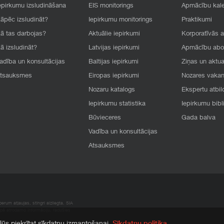
epirkumu izsludināšana
EIS monitorings
Apmācību kal
āpēc izsludināt?
Iepirkumu monitorings
Praktikumi
ā tas darbojas?
Aktuālie iepirkumi
Korporatīvās 
ā izsludināt?
Latvijas iepirkumi
Apmācību ab
adība un konsultācijas
Baltijas iepirkumi
Ziņas un aktua
tsauksmes
Eiropas iepirkumi
Nozares vaka
Nozaru katalogs
Ekspertu atbil
Iepirkumu statistika
Iepirkumu bibl
Būvieceres
Gada balva
Vadība un konsultācijas
Atsauksmes
rum atļaujas, stingri aizliegta. SIA
apā atrodamo informāciju, radušies