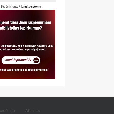
Esošs klients?
Ienākt sistēmā
kadēmija
Atbalsts