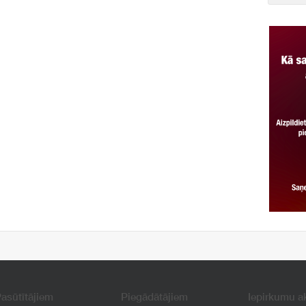
asūtītājiem
Piegādātājiem
Iepirkumu a