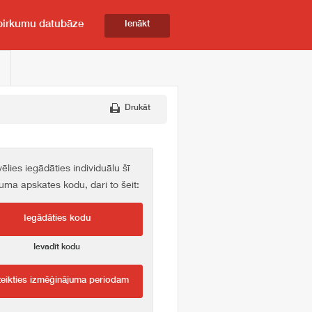
pirkumu datubāze
Ienākt
Drukāt
vēlies iegādāties individuālu šī
kuma apskates kodu, dari to šeit:
Iegādāties kodu
Ievadīt kodu
teikties izmēģinājuma periodam