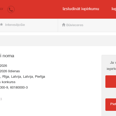
irkumi.lv
pircējam un pārdevējam
Izsludināt iepirkumu
Ie
LV
Interesējošie
Būvieceres
ri noma
Ja 
.2026
iepir
.2026 0dienas
, Rīga, Latvija, Latvija, Pierīga
s konkurss
000-9, 60180000-3
03
Pie