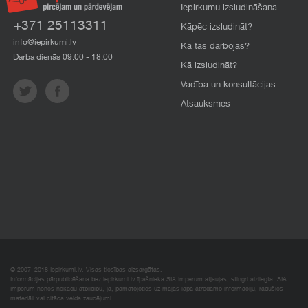
Iepirkumu izsludināšana
+371 25113311
Kāpēc izsludināt?
info@iepirkumi.lv
Kā tas darbojas?
Darba dienās 09:00 - 18:00
Kā izsludināt?
Vadība un konsultācijas
Atsauksmes
© 2007–2018 Iepirkumi.lv. Visas tiesības aizsargātas.
Informācijas pārpublicēšana bez iepirkumi.lv īpašnieka SIA Imperum atļaujas, stingri aizliegta. SIA
Imperum nenes nekādu atbildību, ja, pamatojoties uz mājas lapā atrodamo informāciju, radušies
materiāli vai citāda veida zaudējumi.