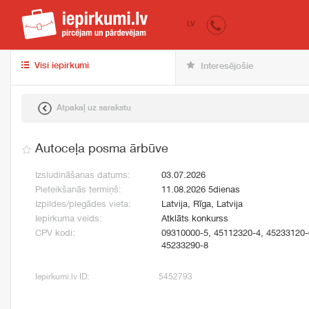
iepirkumi.lv
pir
LV
Visi iepirkumi
Interesējošie
Atpakaļ uz sarakstu
Autoceļa posma ārbūve
Izsludināšanas datums:
03.07.2026
Pieteikšanās termiņš:
11.08.2026 5dienas
Izpildes/piegādes vieta:
Latvija, Rīga, Latvija
Iepirkuma veids:
Atklāts konkurss
CPV kodi:
09310000-5, 45112320-4, 45233120-
45233290-8
Iepirkumi.lv ID:
5452793