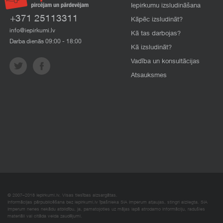
Iepirkumu izsludināšana
+371 25113311
Kāpēc izsludināt?
info@iepirkumi.lv
Kā tas darbojas?
Darba dienās 09:00 - 18:00
Kā izsludināt?
Vadība un konsultācijas
Atsauksmes
© 2007–2018 Iepirkumi.lv. Visas tiesības aizsargātas.
Informācijas pārpublicēšana bez iepirkumi.lv īpašnieka SIA Imperum atļaujas, stingri aizliegta. SIA
Imperum nenes nekādu atbildību, ja, pamatojoties uz mājas lapā atrodamo informāciju, radušies
materiāli vai citāda veida zaudējumi.