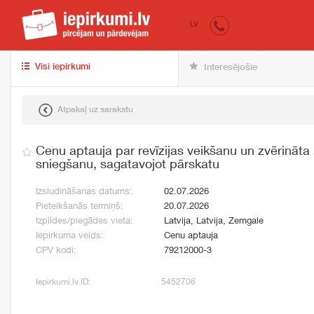
iepirkumi.lv
pir
LV
Visi iepirkumi
Interesējošie
Atpakaļ uz sarakstu
Cenu aptauja par revīzijas veikšanu un zvērināta
sniegšanu, sagatavojot pārskatu
Izsludināšanas datums:
02.07.2026
Pieteikšanās termiņš:
20.07.2026
Izpildes/piegādes vieta:
Latvija, Latvija, Zemgale
Iepirkuma veids:
Cenu aptauja
CPV kodi:
79212000-3
Iepirkumi.lv ID:
5452706