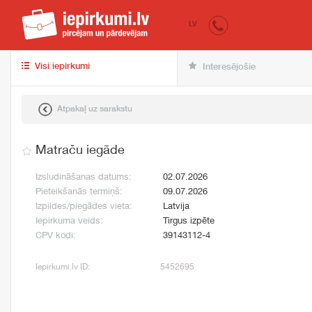
iepirkumi.lv
pir
LV
Visi iepirkumi
Interesējošie
Atpakaļ uz sarakstu
Matraču iegāde
Izsludināšanas datums:
02.07.2026
Pieteikšanās termiņš:
09.07.2026
Izpildes/piegādes vieta:
Latvija
Iepirkuma veids:
Tirgus izpēte
CPV kodi:
39143112-4
Iepirkumi.lv ID:
5452695