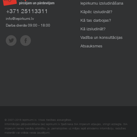
Iepirkumu izsludināšana
+371 25113311
Kāpēc izsludināt?
info@iepirkumi.lv
Kā tas darbojas?
Darba dienās 09:00 - 18:00
Kā izsludināt?
Vadība un konsultācijas
Atsauksmes
© 2007–2018 Iepirkumi.lv. Visas tiesības aizsargātas.
Informācijas pārpublicēšana bez iepirkumi.lv īpašnieka SIA Imperum atļaujas, stingri aizliegta. SIA
Imperum nenes nekādu atbildību, ja, pamatojoties uz mājas lapā atrodamo informāciju, radušies
materiāli vai citāda veida zaudējumi.