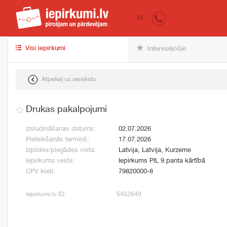
iepirkumi.lv
pir
LV
Visi iepirkumi
Interesējošie
Atpakaļ uz sarakstu
Drukas pakalpojumi
Izsludināšanas datums:
02.07.2026
Pieteikšanās termiņš:
17.07.2026
Izpildes/piegādes vieta:
Latvija, Latvija, Kurzeme
Iepirkuma veids:
Iepirkums PIL 9.panta kārtībā
CPV kodi:
79820000-8
Iepirkumi.lv ID:
5452649