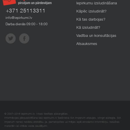
Iepirkumu izsludināšana
+371 25113311
Kāpēc izsludināt?
info@iepirkumi.lv
Kā tas darbojas?
Darba dienās 09:00 - 18:00
Kā izsludināt?
Vadība un konsultācijas
Atsauksmes
© 2007–2018 Iepirkumi.lv. Visas tiesības aizsargātas.
Informācijas pārpublicēšana bez iepirkumi.lv īpašnieka SIA Imperum atļaujas, stingri aizliegta. SIA
Imperum nenes nekādu atbildību, ja, pamatojoties uz mājas lapā atrodamo informāciju, radušies
materiāli vai citāda veida zaudējumi.