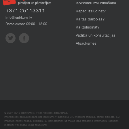
Iepirkumu izsludināšana
+371 25113311
Kāpēc izsludināt?
info@iepirkumi.lv
Kā tas darbojas?
Darba dienās 09:00 - 18:00
Kā izsludināt?
Vadība un konsultācijas
Atsauksmes
© 2007–2018 Iepirkumi.lv. Visas tiesības aizsargātas.
Informācijas pārpublicēšana bez iepirkumi.lv īpašnieka SIA Imperum atļaujas, stingri aizliegta. SIA
Imperum nenes nekādu atbildību, ja, pamatojoties uz mājas lapā atrodamo informāciju, radušies
materiāli vai citāda veida zaudējumi.