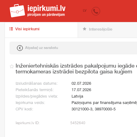
iepirkumi.lv
pir
LV
Visi iepirkumi
Interesējošie
Atpakaļ uz sarakstu
Inženiertehniskās izstrādes pakalpojumu iegāde 
termokameras izstrādei bezpilota gaisa kuģiem
Izsludināšanas datums:
02.07.2026
Pieteikšanās termiņš:
17.07.2026
Izpildes/piegādes vieta:
Latvija
Iepirkuma veids:
Paziņojums par finansējuma saņēmē
CPV kodi:
30121000-3, 38970000-5
Iepirkumi.lv ID:
5452640