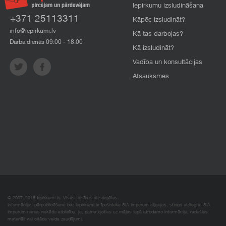
Iepirkumu izsludināšana
+371 25113311
Kāpēc izsludināt?
info@iepirkumi.lv
Kā tas darbojas?
Darba dienās 09:00 - 18:00
Kā izsludināt?
Vadība un konsultācijas
Atsauksmes
© 2007–2018 Iepirkumi.lv. Visas tiesības aizsargātas.
Informācijas pārpublicēšana bez iepirkumi.lv īpašnieka SIA Imperum atļaujas, stingri aizliegta. SIA
Imperum nenes nekādu atbildību, ja, pamatojoties uz mājas lapā atrodamo informāciju, radušies
materiāli vai citāda veida zaudējumi.