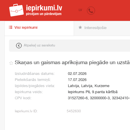
iepirkumi.lv
pir
LV
Visi iepirkumi
Interesējošie
Atpakaļ uz sarakstu
Skaņas un gaismas aprīkojuma piegāde un uzst
Izsludināšanas datums:
02.07.2026
Pieteikšanās termiņš:
17.07.2026
Izpildes/piegādes vieta:
Latvija, Latvija, Kurzeme
Iepirkuma veids:
Iepirkums PIL 9.panta kārtībā
CPV kodi:
31527260-6, 32000000-3, 32342410-
Iepirkumi.lv ID:
5452630