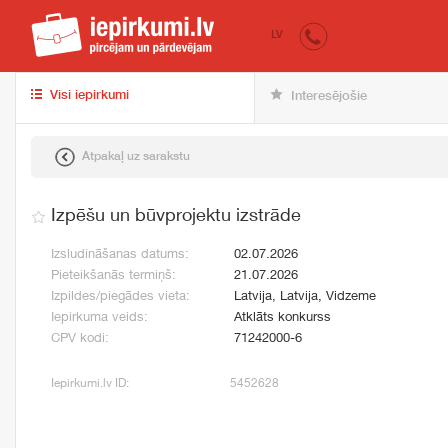
iepirkumi.lv
pir
LV
Visi iepirkumi
Interesējošie
Atpakaļ uz sarakstu
Izpēšu un būvprojektu izstrāde
Izsludināšanas datums:
02.07.2026
Pieteikšanās termiņš:
21.07.2026
Izpildes/piegādes vieta:
Latvija, Latvija, Vidzeme
Iepirkuma veids:
Atklāts konkurss
CPV kodi:
71242000-6
Iepirkumi.lv ID:
5452628