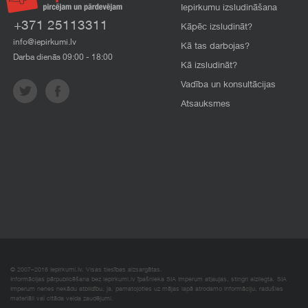
Iepirkumu izsludināšana
+371 25113311
Kāpēc izsludināt?
info@iepirkumi.lv
Kā tas darbojas?
Darba dienās 09:00 - 18:00
Kā izsludināt?
Vadība un konsultācijas
Atsauksmes
© 2007–2018 Iepirkumi.lv. Visas tiesības aizsargātas.
Informācijas pārpublicēšana bez iepirkumi.lv īpašnieka SIA Imperum atļaujas, stingri aizliegta. SIA
Imperum nenes nekādu atbildību, ja, pamatojoties uz mājas lapā atrodamo informāciju, radušies
materiāli vai citāda veida zaudējumi.