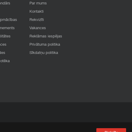
endārs
Par mums
Kontakti
apmācības
Rekvizīti
onements
Vakances
litātes
Reklāmas iespējas
nces
Privātuma politika
des
Sīkdatņu politika
iotēka