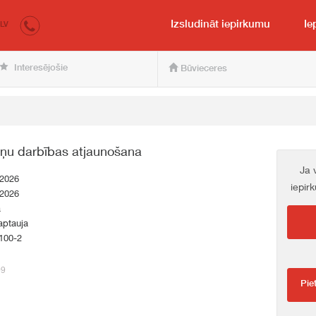
irkumi.lv
pircējam un pārdevējam
Izsludināt iepirkumu
Ie
LV
Interesējošie
Būvieceres
ltņu darbības atjaunošana
Ja 
.2026
iepir
.2026
a
aptauja
100-2
09
Pie