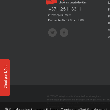
I
+371 25113311
K
info@iepirkumi.lv
K
Darba dienās 09:00 - 18:00
K
V
A
Ziņot par kļūdu
© 2007–2018 Iepirkumi.lv. Visas tiesības aizsargātas.
Informācijas pārpublicēšana bez iepirkumi.lv īpašnieka SIA Impe
Imperum nenes nekādu atbildību, ja, pamatojoties uz mājas l
materiāli vai citāda veida zaudējumi.