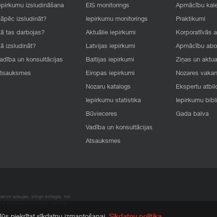
epirkumu izsludināšana
EIS monitorings
Apmācību kal
āpēc izsludināt?
Iepirkumu monitorings
Praktikumi
ā tas darbojas?
Aktuālie iepirkumi
Korporatīvās 
ā izsludināt?
Latvijas iepirkumi
Apmācību ab
adība un konsultācijas
Baltijas iepirkumi
Ziņas un aktua
tsauksmes
Eiropas iepirkumi
Nozares vaka
Nozaru katalogs
Ekspertu atbil
Iepirkumu statistika
Iepirkumu bibl
Būvieceres
Gada balva
Vadība un konsultācijas
Atsauksmes
rum atļaujas, stingri aizliegta. SIA
apā atrodamo informāciju, radušies