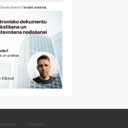
Esošs klients?
Ienākt sistēmā
kadēmija
Atbalsts