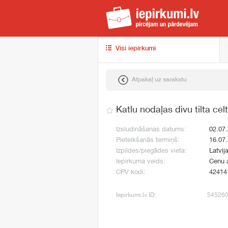
iep
Visi iepirkumi
Atpakaļ uz sarakstu
Katlu nodaļas divu tilta ce
Izsludināšanas datums:
02.07
Pieteikšanās termiņš:
16.07
Izpildes/piegādes vieta:
Latvij
Iepirkuma veids:
Cenu 
CPV kodi:
42414
Iepirkumi.lv ID:
54526