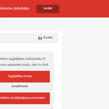
pirkumu datubāze
Ienākt
Drukāt
vēlies iegādāties individuālu šī
kuma apskates kodu, dari to šeit:
Iegādāties kodu
Ievadīt kodu
teikties izmēģinājuma periodam