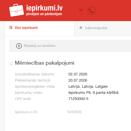
iepirkumi.lv
pir
LV
Visi iepirkumi
Interesējošie
Atpakaļ uz sarakstu
Mērniecības pakalpojumi
Izsludināšanas datums:
02.07.2026
Pieteikšanās termiņš:
20.07.2026
Izpildes/piegādes vieta:
Latvija, Latvija, Latgale
Iepirkuma veids:
Iepirkums PIL 9.panta kārtībā
CPV kodi:
71250000-5
Iepirkumi.lv ID:
5452606