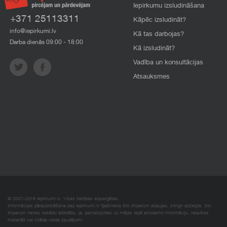
Iepirkumu izsludināšana
+371 25113311
Kāpēc izsludināt?
info@iepirkumi.lv
Kā tas darbojas?
Darba dienās 09:00 - 18:00
Kā izsludināt?
Vadība un konsultācijas
Atsauksmes
© 2007–2018 Iepirkumi.lv. Visas tiesības aizsargātas.
Informācijas pārpublicēšana bez iepirkumi.lv īpašnieka SIA Imperum atļaujas, stingri aizliegta. SIA
Imperum nenes nekādu atbildību, ja, pamatojoties uz mājas lapā atrodamo informāciju, radušies
materiāli vai citāda veida zaudējumi.