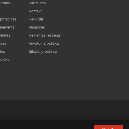
endārs
Par mums
Kontakti
apmācības
Rekvizīti
onements
Vakances
litātes
Reklāmas iespējas
nces
Privātuma politika
des
Sīkdatņu politika
iotēka