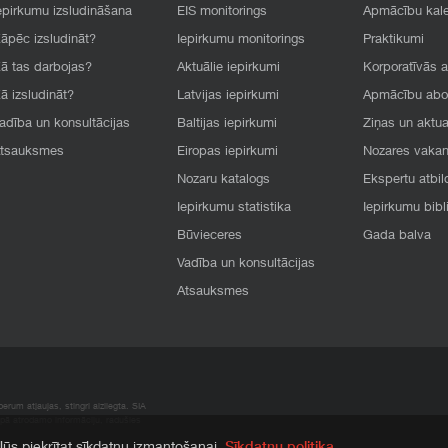
epirkumu izsludināšana
EIS monitorings
Apmācību kal
āpēc izsludināt?
Iepirkumu monitorings
Praktikumi
ā tas darbojas?
Aktuālie iepirkumi
Korporatīvās 
ā izsludināt?
Latvijas iepirkumi
Apmācību ab
adība un konsultācijas
Baltijas iepirkumi
Ziņas un aktua
tsauksmes
Eiropas iepirkumi
Nozares vaka
Nozaru katalogs
Ekspertu atbil
Iepirkumu statistika
Iepirkumu bibl
Būvieceres
Gada balva
Vadība un konsultācijas
Atsauksmes
rum atļaujas, stingri aizliegta. SIA
apā atrodamo informāciju, radušies