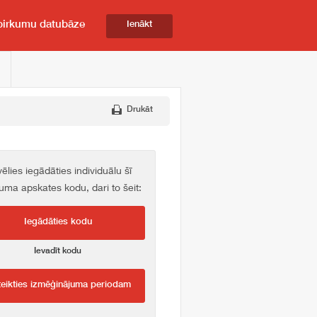
pirkumu datubāze
Ienākt
Drukāt
vēlies iegādāties individuālu šī
kuma apskates kodu, dari to šeit:
Iegādāties kodu
Ievadīt kodu
teikties izmēģinājuma periodam