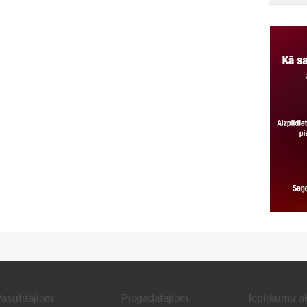
asūtītājiem
Piegādātājiem
Iepirkumu a