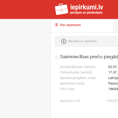
iep
Visi iepirkumi
Atpakaļ uz sarakstu
Saimniecības preču piegā
Izsludināšanas datums:
02.07
Pieteikšanās termiņš:
17.07
Izpildes/piegādes vieta:
Latvij
Iepirkuma veids:
Paziņo
CPV kodi:
19640
Iepirkumi.lv ID:
54525