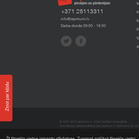
I
+371 25113311
K
info@iepirkumi.lv
K
Darba dienās 09:00 - 18:00
K
V
A
Ziņot par kļūdu
© 2007–2018 Iepirkumi.lv. Visas tiesības aizsargātas.
Informācijas pārpublicēšana bez iepirkumi.lv īpašnieka SIA Impe
Imperum nenes nekādu atbildību, ja, pamatojoties uz mājas l
materiāli vai citāda veida zaudējumi.