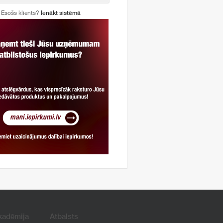
Esošs klients?
Ienākt sistēmā
kadēmija
Atbalsts