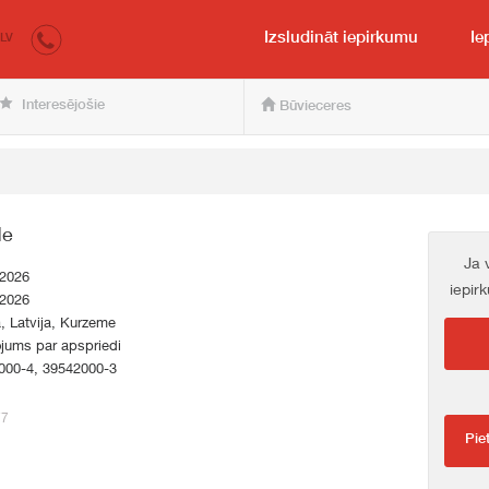
irkumi.lv
pircējam un pārdevējam
Izsludināt iepirkumu
Ie
LV
Interesējošie
Būvieceres
de
Ja 
.2026
iepir
.2026
a, Latvija, Kurzeme
jums par apspriedi
000-4, 39542000-3
77
Pie