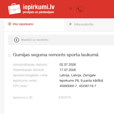
iepirkumi.lv
pir
LV
Visi iepirkumi
Interesējošie
Atpakaļ uz sarakstu
Gumijas seguma remonts sporta laukumā
Izsludināšanas datums:
02.07.2026
Pieteikšanās termiņš:
17.07.2026
Izpildes/piegādes vieta:
Latvija, Latvija, Zemgale
Iepirkuma veids:
Iepirkums PIL 9.panta kārtībā
CPV kodi:
45000000-7, 45236119-7
Iepirkumi.lv ID:
5452576