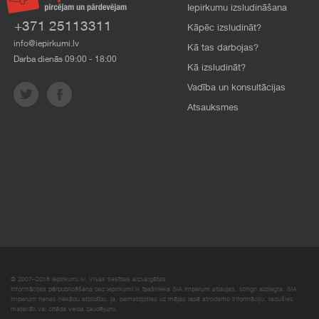
Iepirkumu izsludināšana
+371 25113311
Kāpēc izsludināt?
info@iepirkumi.lv
Kā tas darbojas?
Darba dienās 09:00 - 18:00
Kā izsludināt?
Vadība un konsultācijas
Atsauksmes
© 2007–2018 Iepirkumi.lv. Visas tiesības aizsargātas.
Informācijas pārpublicēšana bez iepirkumi.lv īpašnieka SIA Imperum atļaujas, stingri aizliegta. SIA
Imperum nenes nekādu atbildību, ja, pamatojoties uz mājas lapā atrodamo informāciju, radušies
materiāli vai citāda veida zaudējumi.