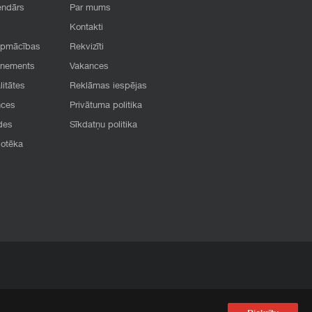
endārs
Par mums
Kontakti
apmācības
Rekvizīti
onements
Vakances
litātes
Reklāmas iespējas
nces
Privātuma politika
des
Sīkdatņu politika
iotēka