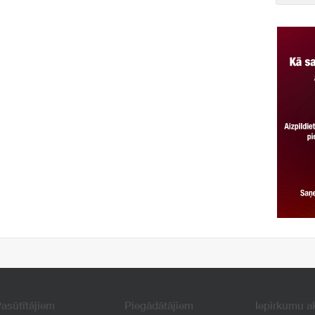
asūtītājiem
Piegādātājiem
Iepirkumu a