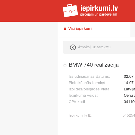
iep
Visi iepirkumi
Atpakaļ uz sarakstu
BMW 740 realizācija
Izsludināšanas datums:
02.07
Pieteikšanās termiņš:
14.07
Izpildes/piegādes vieta:
Latvij
Iepirkuma veids:
Cenu 
CPV kodi:
34110
Iepirkumi.lv ID:
54525