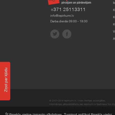
I
+371 25113311
K
info@iepirkumi.lv
K
Darba dienās 09:00 - 18:00
K
V
A
Ziņot par kļūdu
© 2007–2018 Iepirkumi.lv. Visas tiesības aizsargātas.
Informācijas pārpublicēšana bez iepirkumi.lv īpašnieka SIA Impe
Imperum nenes nekādu atbildību, ja, pamatojoties uz mājas l
materiāli vai citāda veida zaudējumi.