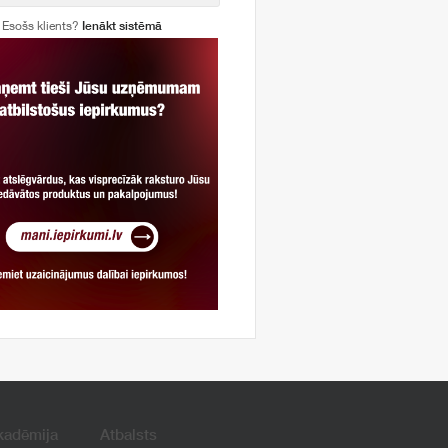
Esošs klients?
Ienākt sistēmā
kadēmija
Atbalsts