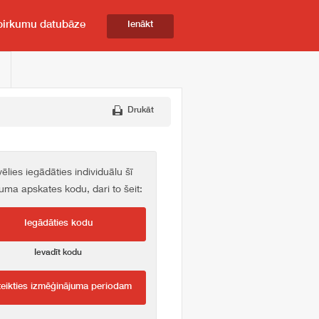
pirkumu datubāze
Ienākt
Drukāt
vēlies iegādāties individuālu šī
kuma apskates kodu, dari to šeit:
Iegādāties kodu
Ievadīt kodu
teikties izmēģinājuma periodam