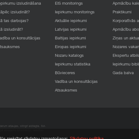
epirkumu izsludināšana
EIS monitorings
Apmācību kal
āpēc izsludināt?
Iepirkumu monitorings
Praktikumi
ā tas darbojas?
Aktuālie iepirkumi
Korporatīvās 
ā izsludināt?
Latvijas iepirkumi
Apmācību ab
adība un konsultācijas
Baltijas iepirkumi
Ziņas un aktua
tsauksmes
Eiropas iepirkumi
Nozares vaka
Nozaru katalogs
Ekspertu atbil
Iepirkumu statistika
Iepirkumu bibl
Būvieceres
Gada balva
Vadība un konsultācijas
Atsauksmes
rum atļaujas, stingri aizliegta. SIA
apā atrodamo informāciju, radušies