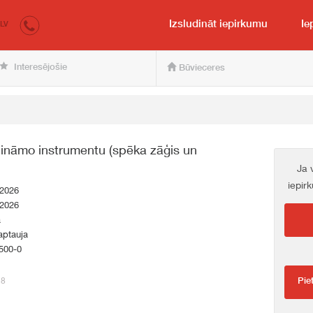
irkumi.lv
pircējam un pārdevējam
Izsludināt iepirkumu
Ie
LV
Interesējošie
Būvieceres
bināmo instrumentu (spēka zāģis un
Ja 
iepir
.2026
.2026
a
aptauja
500-0
28
Pie