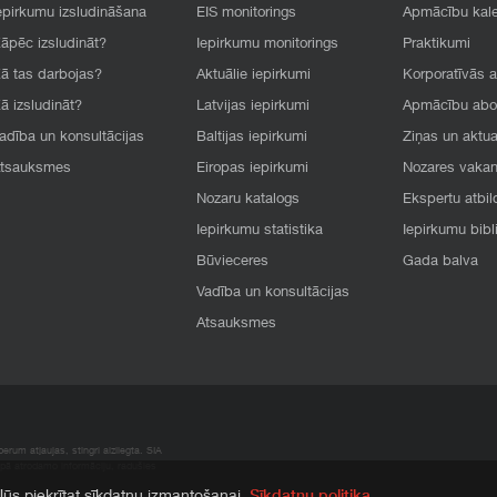
epirkumu izsludināšana
EIS monitorings
Apmācību kal
āpēc izsludināt?
Iepirkumu monitorings
Praktikumi
ā tas darbojas?
Aktuālie iepirkumi
Korporatīvās 
ā izsludināt?
Latvijas iepirkumi
Apmācību ab
adība un konsultācijas
Baltijas iepirkumi
Ziņas un aktua
tsauksmes
Eiropas iepirkumi
Nozares vaka
Nozaru katalogs
Ekspertu atbil
Iepirkumu statistika
Iepirkumu bibl
Būvieceres
Gada balva
Vadība un konsultācijas
Atsauksmes
rum atļaujas, stingri aizliegta. SIA
apā atrodamo informāciju, radušies