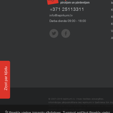
I
+371 25113311
K
info@iepirkumi.lv
K
Darba dienās 09:00 - 18:00
K
V
A
Ziņot par kļūdu
© 2007–2018 Iepirkumi.lv. Visas tiesības aizsargātas.
Informācijas pārpublicēšana bez iepirkumi.lv īpašnieka SIA Impe
Imperum nenes nekādu atbildību, ja, pamatojoties uz mājas l
materiāli vai citāda veida zaudējumi.