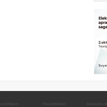
asūtītājiem
Piegādātājiem
Iepirkumu a