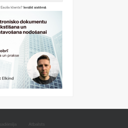
Esošs klients?
Ienākt sistēmā
kadēmija
Atbalsts