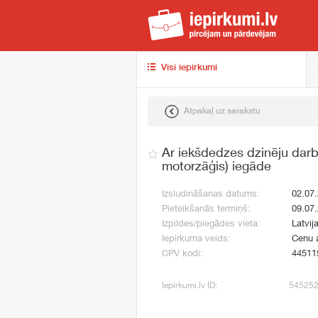
iep
Visi iepirkumi
Atpakaļ uz sarakstu
Ar iekšdedzes dzinēju dar
motorzāģis) iegāde
Izsludināšanas datums:
02.07
Pieteikšanās termiņš:
09.07
Izpildes/piegādes vieta:
Latvij
Iepirkuma veids:
Cenu 
CPV kodi:
44511
Iepirkumi.lv ID:
54525