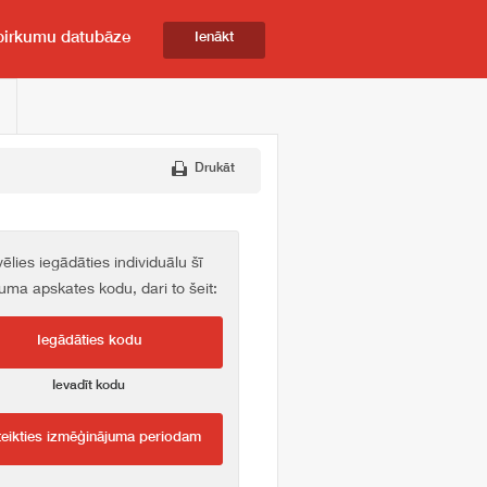
pirkumu datubāze
Ienākt
Drukāt
vēlies iegādāties individuālu šī
kuma apskates kodu, dari to šeit:
Iegādāties kodu
Ievadīt kodu
teikties izmēģinājuma periodam