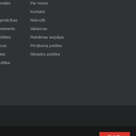
endārs
Par mums
Kontakti
apmācības
Rekvizīti
onements
Vakances
litātes
Reklāmas iespējas
nces
Privātuma politika
des
Sīkdatņu politika
iotēka