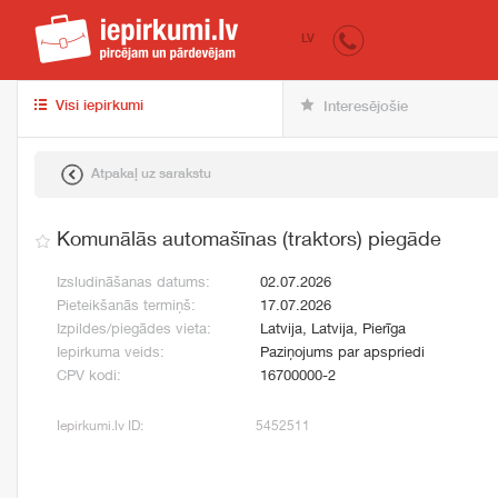
iepirkumi.lv
pir
LV
Visi iepirkumi
Interesējošie
Atpakaļ uz sarakstu
Komunālās automašīnas (traktors) piegāde
Izsludināšanas datums:
02.07.2026
Pieteikšanās termiņš:
17.07.2026
Izpildes/piegādes vieta:
Latvija, Latvija, Pierīga
Iepirkuma veids:
Paziņojums par apspriedi
CPV kodi:
16700000-2
Iepirkumi.lv ID:
5452511