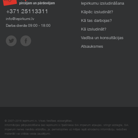
Iepirkumu izsludināšana
+371 25113311
Kāpēc izsludināt?
info@iepirkumi.lv
Kā tas darbojas?
Darba dienās 09:00 - 18:00
Kā izsludināt?
Vadība un konsultācijas
Atsauksmes
© 2007–2018 Iepirkumi.lv. Visas tiesības aizsargātas.
Informācijas pārpublicēšana bez iepirkumi.lv īpašnieka SIA Imperum atļaujas, stingri aizliegta. SIA
Imperum nenes nekādu atbildību, ja, pamatojoties uz mājas lapā atrodamo informāciju, radušies
materiāli vai citāda veida zaudējumi.