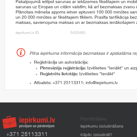
Pakalpojumā ietilpst sarunas ar iekšzemes fiksētajiem un mobila
sarunas uz Eiropas un citām valstīm, kā arī bezmaksas zvan
Plānotais mēneša apjoms ietver aptuveni 100 000 minūtes sar
un 20 000 minūtes ar fiksētajiem tīkliem. Prasīta tarifikācija
maksas, savienojuma maksas un ar bezmaksas ienākošajiem z
Iepirkumi.lv ID:
5452490
Pilna iepirkuma informācija bezmaksas ir apskatāma reģi
Reģistrācija un autorizācija:
Pirmreizēja reģistrācija:
Izvēlieties "Ienākt" un aizp
Reģistrēts lietotājs:
Izvēlieties "Ienākt"
Atbalsts:
+371 25113311
;
info@iepirkumi.lv
Pasūtītājiem
Iepirkumu izsludināšana
+371 25113311
Kāpēc izsludināt?