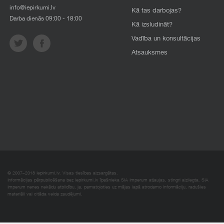
info@iepirkumi.lv
Kā tas darbojas?
Darba dienās 09:00 - 18:00
Kā izsludināt?
Vadība un konsultācijas
Atsauksmes
© 2007–2018 Iepirkumi.lv. Visas tiesības aizsargātas.
Informācijas pārpublicēšana bez iepirkumi.lv īpašnieka SIA Imperum atļaujas, stingri aizliegta. SIA
Imperum nenes nekādu atbildību, ja, pamatojoties uz mājas lapā atrodamo informāciju, radušies
materiāli vai citāda veida zaudējumi.