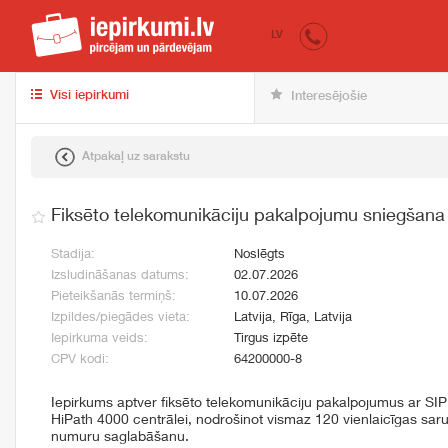
iepirkumi.lv
pir
LV
Visi iepirkumi
Interesējošie
Atpakaļ uz sarakstu
Fiksēto telekomunikāciju pakalpojumu sniegšana
Stadija:
Noslēgts
Izsludināšanas datums:
02.07.2026
Pieteikšanās termiņš:
10.07.2026
Izpildes/piegādes vieta:
Latvija, Rīga, Latvija
Iepirkuma veids:
Tirgus izpēte
CPV kodi:
64200000-8
Iepirkums aptver fiksēto telekomunikāciju pakalpojumus ar SI
HiPath 4000 centrālei, nodrošinot vismaz 120 vienlaicīgas sa
numuru saglabāšanu.