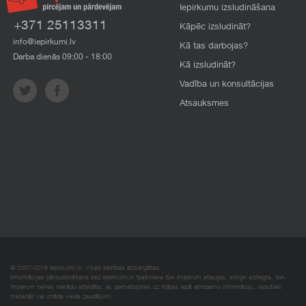
Iepirkumu izsludināšana
+371 25113311
Kāpēc izsludināt?
info@iepirkumi.lv
Kā tas darbojas?
Darba dienās 09:00 - 18:00
Kā izsludināt?
Vadība un konsultācijas
Atsauksmes
© 2007–2018 Iepirkumi.lv. Visas tiesības aizsargātas.
Informācijas pārpublicēšana bez iepirkumi.lv īpašnieka SIA Imperum atļaujas, stingri aizliegta. SIA
Imperum nenes nekādu atbildību, ja, pamatojoties uz mājas lapā atrodamo informāciju, radušies
materiāli vai citāda veida zaudējumi.