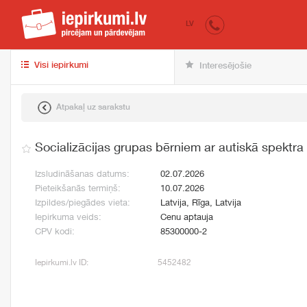
iepirkumi.lv
pir
LV
Visi iepirkumi
Interesējošie
Atpakaļ uz sarakstu
Socializācijas grupas bērniem ar autiskā spektr
Izsludināšanas datums:
02.07.2026
Pieteikšanās termiņš:
10.07.2026
Izpildes/piegādes vieta:
Latvija, Rīga, Latvija
Iepirkuma veids:
Cenu aptauja
CPV kodi:
85300000-2
Iepirkumi.lv ID:
5452482