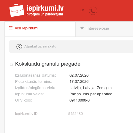
iepirkumi.lv
pir
LV
Visi iepirkumi
Interesējošie
Atpakaļ uz sarakstu
Kokskaidu granulu piegāde
Izsludināšanas datums:
02.07.2026
Pieteikšanās termiņš:
17.07.2026
Izpildes/piegādes vieta:
Latvija, Latvija, Zemgale
Iepirkuma veids:
Paziņojums par apspriedi
CPV kodi:
09110000-3
Iepirkumi.lv ID:
5452480