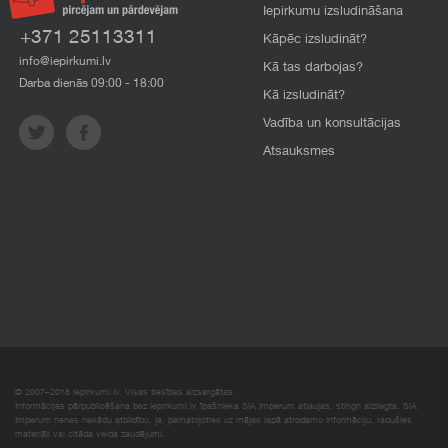
Iepirkumu izsludināšana
+371 25113311
Kāpēc izsludināt?
info@iepirkumi.lv
Kā tas darbojas?
Darba dienās 09:00 - 18:00
Kā izsludināt?
Vadība un konsultācijas
Atsauksmes
© 2007–2018 Iepirkumi.lv. Visas tiesības aizsargātas.
Informācijas pārpublicēšana bez iepirkumi.lv īpašnieka SIA Imperum atļaujas, stingri aizliegta. SIA
Imperum nenes nekādu atbildību, ja, pamatojoties uz mājas lapā atrodamo informāciju, radušies
materiāli vai citāda veida zaudējumi.