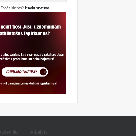
Esošs klients?
Ienākt sistēmā
kadēmija
Atbalsts