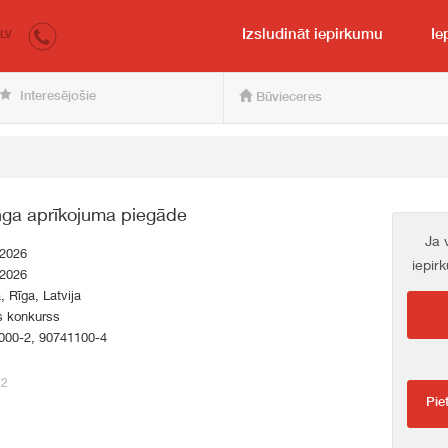
irkumi.lv
pircējam un pārdevējam
Izsludināt iepirkumu
Ie
LV
Interesējošie
Būvieceres
nga aprīkojuma piegāde
Ja 
.2026
iepir
.2026
a, Rīga, Latvija
s konkurss
000-2, 90741100-4
72
Pie