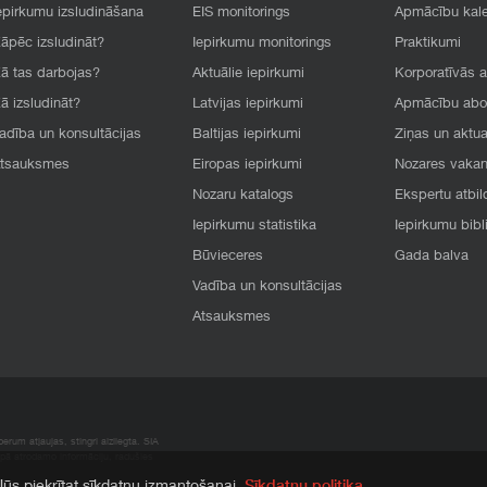
epirkumu izsludināšana
EIS monitorings
Apmācību kal
āpēc izsludināt?
Iepirkumu monitorings
Praktikumi
ā tas darbojas?
Aktuālie iepirkumi
Korporatīvās 
ā izsludināt?
Latvijas iepirkumi
Apmācību ab
adība un konsultācijas
Baltijas iepirkumi
Ziņas un aktua
tsauksmes
Eiropas iepirkumi
Nozares vaka
Nozaru katalogs
Ekspertu atbil
Iepirkumu statistika
Iepirkumu bibl
Būvieceres
Gada balva
Vadība un konsultācijas
Atsauksmes
rum atļaujas, stingri aizliegta. SIA
apā atrodamo informāciju, radušies