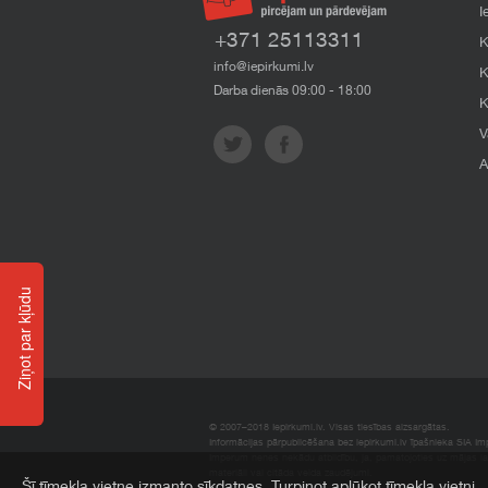
I
+371 25113311
K
info@iepirkumi.lv
K
Darba dienās 09:00 - 18:00
K
V
A
Ziņot par kļūdu
© 2007–2018 Iepirkumi.lv. Visas tiesības aizsargātas.
Informācijas pārpublicēšana bez iepirkumi.lv īpašnieka SIA Impe
Imperum nenes nekādu atbildību, ja, pamatojoties uz mājas l
materiāli vai citāda veida zaudējumi.