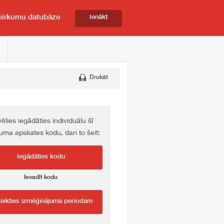
pirkumu datubāze
Ienākt
Drukāt
vēlies iegādāties individuālu šī
kuma apskates kodu, dari to šeit:
Iegādāties kodu
Ievadīt kodu
teikties izmēģinājuma periodam