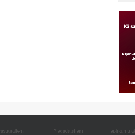
asūtītājiem
Piegādātājiem
Iepirkumu a