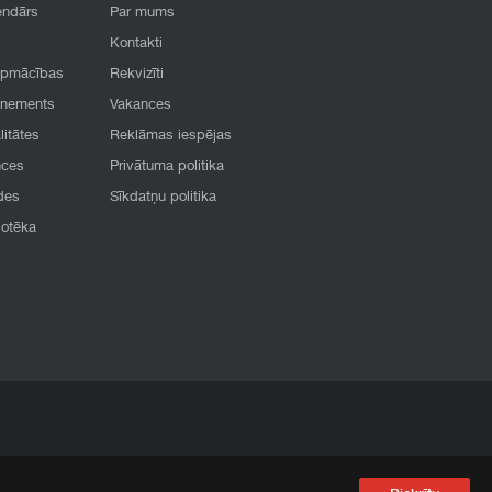
endārs
Par mums
Kontakti
apmācības
Rekvizīti
onements
Vakances
litātes
Reklāmas iespējas
nces
Privātuma politika
des
Sīkdatņu politika
iotēka