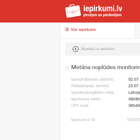
iep
Visi iepirkumi
Atpakaļ uz sarakstu
Metāna noplūdes monitori
Izsludināšanas datums:
02.07
Pieteikšanās termiņš:
23.07
Izpildes/piegādes vieta:
Latvij
Iepirkuma veids:
Atklāt
CPV kodi:
38540
Iepirkumi.lv ID:
54524