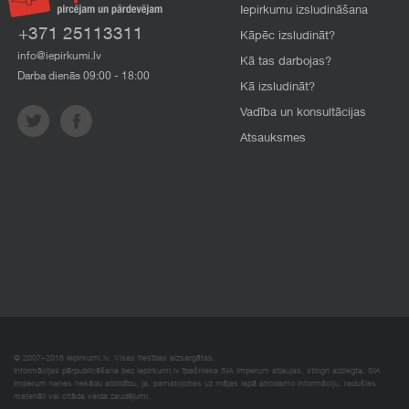
Iepirkumu izsludināšana
+371 25113311
Kāpēc izsludināt?
info@iepirkumi.lv
Kā tas darbojas?
Darba dienās 09:00 - 18:00
Kā izsludināt?
Vadība un konsultācijas
Atsauksmes
© 2007–2018 Iepirkumi.lv. Visas tiesības aizsargātas.
Informācijas pārpublicēšana bez iepirkumi.lv īpašnieka SIA Imperum atļaujas, stingri aizliegta. SIA
Imperum nenes nekādu atbildību, ja, pamatojoties uz mājas lapā atrodamo informāciju, radušies
materiāli vai citāda veida zaudējumi.