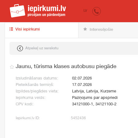
iepirkumi.lv
pir
LV
Visi iepirkumi
Interesējošie
Atpakaļ uz sarakstu
Jaunu, tūrisma klases autobusu piegāde
Izsludināšanas datums:
02.07.2026
Pieteikšanās termiņš:
17.07.2026
Izpildes/piegādes vieta:
Latvija, Latvija, Kurzeme
Iepirkuma veids:
Paziņojums par apspriedi
CPV kodi:
34121000-1, 34121100-2
Iepirkumi.lv ID:
5452436