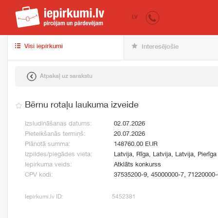
iepirkumi.lv
pir
LV
Visi iepirkumi
Interesējošie
Atpakaļ uz sarakstu
Bērnu rotaļu laukuma izveide
Izsludināšanas datums:
02.07.2026
Pieteikšanās termiņš:
20.07.2026
Plānotā summa:
148760.00 EUR
Izpildes/piegādes vieta:
Latvija, Rīga, Latvija, Latvija, Pierīga
Iepirkuma veids:
Atklāts konkurss
CPV kodi:
37535200-9, 45000000-7, 71220000-
Iepirkumi.lv ID:
5452381