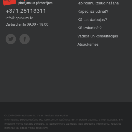
Iepirkumu izsludināšana
+371 25113311
Kāpēc izsludināt?
info@iepirkumi.lv
Kā tas darbojas?
Darba dienās 09:00 - 18:00
Kā izsludināt?
Vadība un konsultācijas
Atsauksmes
© 2007–2018 Iepirkumi.lv. Visas tiesības aizsargātas.
Informācijas pārpublicēšana bez iepirkumi.lv īpašnieka SIA Imperum atļaujas, stingri aizliegta. SIA
Imperum nenes nekādu atbildību, ja, pamatojoties uz mājas lapā atrodamo informāciju, radušies
materiāli vai citāda veida zaudējumi.