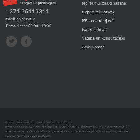
Iepirkumu izsludināšana
+371 25113311
Kāpēc izsludināt?
info@iepirkumi.lv
Kā tas darbojas?
Darba dienās 09:00 - 18:00
Kā izsludināt?
Vadība un konsultācijas
Atsauksmes
© 2007–2018 Iepirkumi.lv. Visas tiesības aizsargātas.
Informācijas pārpublicēšana bez iepirkumi.lv īpašnieka SIA Imperum atļaujas, stingri aizliegta. SIA
Imperum nenes nekādu atbildību, ja, pamatojoties uz mājas lapā atrodamo informāciju, radušies
materiāli vai citāda veida zaudējumi.