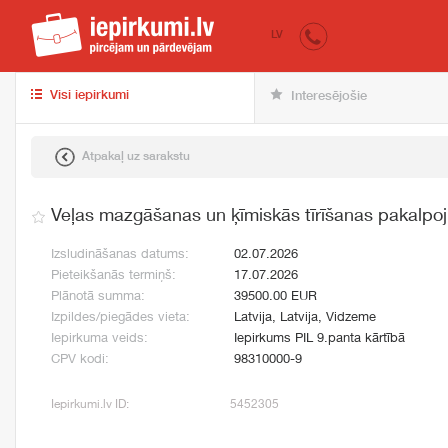
iepirkumi.lv
pir
LV
Visi iepirkumi
Interesējošie
Atpakaļ uz sarakstu
Veļas mazgāšanas un ķīmiskās tīrīšanas pakalp
Izsludināšanas datums:
02.07.2026
Pieteikšanās termiņš:
17.07.2026
Plānotā summa:
39500.00 EUR
Izpildes/piegādes vieta:
Latvija, Latvija, Vidzeme
Iepirkuma veids:
Iepirkums PIL 9.panta kārtībā
CPV kodi:
98310000-9
Iepirkumi.lv ID:
5452305