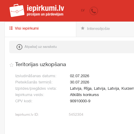
iepirkumi.lv
pir
LV
Visi iepirkumi
Interesējošie
Atpakaļ uz sarakstu
Teritorijas uzkopšana
Izsludināšanas datums:
02.07.2026
Pieteikšanās termiņš:
30.07.2026
Izpildes/piegādes vieta:
Latvija, Rīga, Latvija, Latvija, Kurzem
Iepirkuma veids:
Atklāts konkurss
CPV kodi:
90910000-9
Iepirkumi.lv ID:
5452304