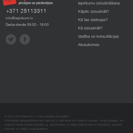
Iepirkumu izsludināšana
+371 25113311
Kāpēc izsludināt?
info@iepirkumi.lv
Kā tas darbojas?
Darba dienās 09:00 - 18:00
Kā izsludināt?
Vadība un konsultācijas
Atsauksmes
© 2007–2018 Iepirkumi.lv. Visas tiesības aizsargātas.
Informācijas pārpublicēšana bez iepirkumi.lv īpašnieka SIA Imperum atļaujas, stingri aizliegta. SIA
Imperum nenes nekādu atbildību, ja, pamatojoties uz mājas lapā atrodamo informāciju, radušies
materiāli vai citāda veida zaudējumi.