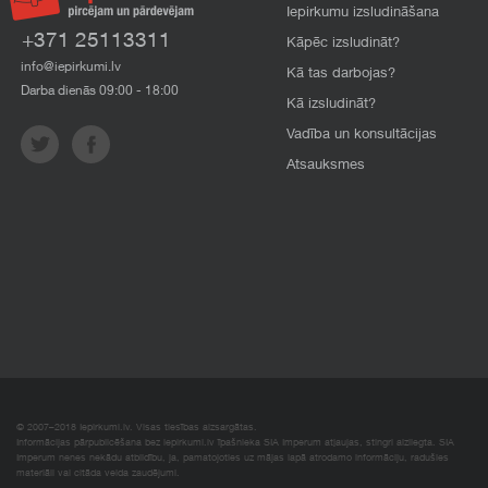
Iepirkumu izsludināšana
+371 25113311
Kāpēc izsludināt?
info@iepirkumi.lv
Kā tas darbojas?
Darba dienās 09:00 - 18:00
Kā izsludināt?
Vadība un konsultācijas
Atsauksmes
© 2007–2018 Iepirkumi.lv. Visas tiesības aizsargātas.
Informācijas pārpublicēšana bez iepirkumi.lv īpašnieka SIA Imperum atļaujas, stingri aizliegta. SIA
Imperum nenes nekādu atbildību, ja, pamatojoties uz mājas lapā atrodamo informāciju, radušies
materiāli vai citāda veida zaudējumi.