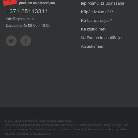
Iepirkumu izsludināšana
+371 25113311
Kāpēc izsludināt?
info@iepirkumi.lv
Kā tas darbojas?
Darba dienās 09:00 - 18:00
Kā izsludināt?
Vadība un konsultācijas
Atsauksmes
© 2007–2018 Iepirkumi.lv. Visas tiesības aizsargātas.
Informācijas pārpublicēšana bez iepirkumi.lv īpašnieka SIA Imperum atļaujas, stingri aizliegta. SIA
Imperum nenes nekādu atbildību, ja, pamatojoties uz mājas lapā atrodamo informāciju, radušies
materiāli vai citāda veida zaudējumi.