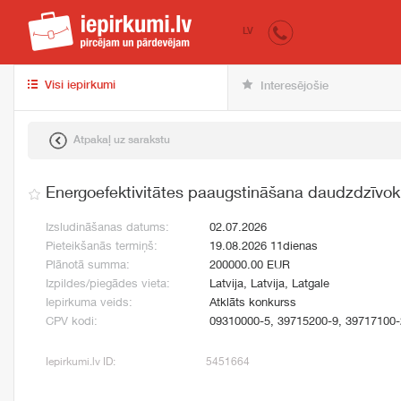
iepirkumi.lv
pir
LV
Visi iepirkumi
Interesējošie
Atpakaļ uz sarakstu
Energoefektivitātes paaugstināšana daudzdzīvok
Izsludināšanas datums:
02.07.2026
Pieteikšanās termiņš:
19.08.2026 11dienas
Plānotā summa:
200000.00 EUR
Izpildes/piegādes vieta:
Latvija, Latvija, Latgale
Iepirkuma veids:
Atklāts konkurss
CPV kodi:
09310000-5, 39715200-9, 39717100-
Iepirkumi.lv ID:
5451664