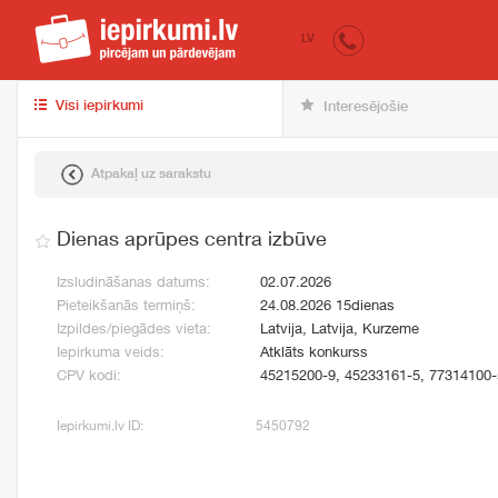
iepirkumi.lv
pir
LV
Visi iepirkumi
Interesējošie
Atpakaļ uz sarakstu
Dienas aprūpes centra izbūve
Izsludināšanas datums:
02.07.2026
Pieteikšanās termiņš:
24.08.2026 15dienas
Izpildes/piegādes vieta:
Latvija, Latvija, Kurzeme
Iepirkuma veids:
Atklāts konkurss
CPV kodi:
45215200-9, 45233161-5, 77314100-
Iepirkumi.lv ID:
5450792