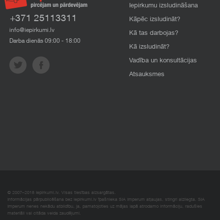
Iepirkumu izsludināšana
+371 25113311
Kāpēc izsludināt?
info@iepirkumi.lv
Kā tas darbojas?
Darba dienās 09:00 - 18:00
Kā izsludināt?
Vadība un konsultācijas
Atsauksmes
© 2007–2018 Iepirkumi.lv. Visas tiesības aizsargātas.
Informācijas pārpublicēšana bez iepirkumi.lv īpašnieka SIA Imperum atļaujas, stingri aizliegta. SIA
Imperum nenes nekādu atbildību, ja, pamatojoties uz mājas lapā atrodamo informāciju, radušies
materiāli vai citāda veida zaudējumi.