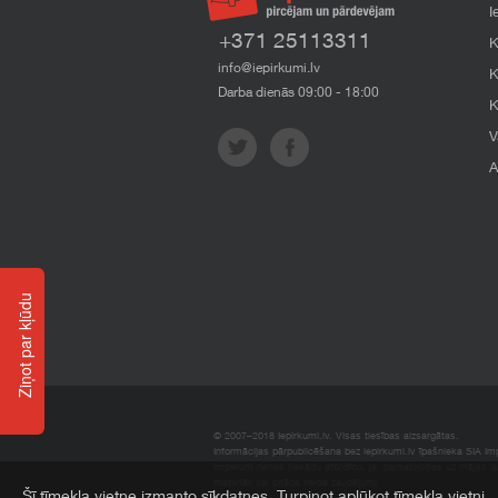
I
+371 25113311
K
info@iepirkumi.lv
K
Darba dienās 09:00 - 18:00
K
V
A
Ziņot par kļūdu
© 2007–2018 Iepirkumi.lv. Visas tiesības aizsargātas.
Informācijas pārpublicēšana bez iepirkumi.lv īpašnieka SIA Impe
Imperum nenes nekādu atbildību, ja, pamatojoties uz mājas l
materiāli vai citāda veida zaudējumi.