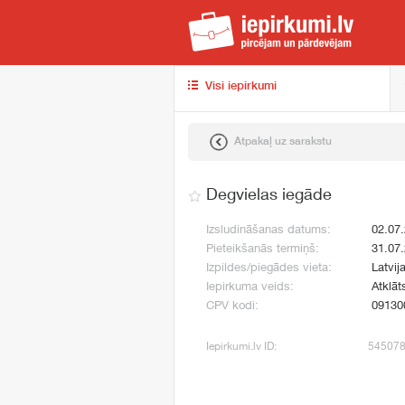
iep
Visi iepirkumi
Atpakaļ uz sarakstu
Degvielas iegāde
Izsludināšanas datums:
02.07
Pieteikšanās termiņš:
31.07
Izpildes/piegādes vieta:
Latvij
Iepirkuma veids:
Atklāt
CPV kodi:
09130
Iepirkumi.lv ID:
54507