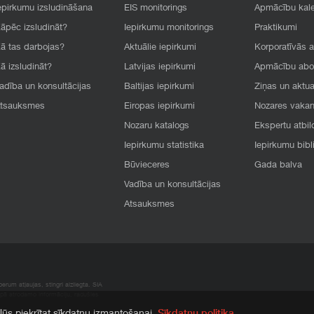
epirkumu izsludināšana
EIS monitorings
Apmācību kal
āpēc izsludināt?
Iepirkumu monitorings
Praktikumi
ā tas darbojas?
Aktuālie iepirkumi
Korporatīvās 
ā izsludināt?
Latvijas iepirkumi
Apmācību ab
adība un konsultācijas
Baltijas iepirkumi
Ziņas un aktua
tsauksmes
Eiropas iepirkumi
Nozares vaka
Nozaru katalogs
Ekspertu atbil
Iepirkumu statistika
Iepirkumu bibl
Būvieceres
Gada balva
Vadība un konsultācijas
Atsauksmes
rum atļaujas, stingri aizliegta. SIA
apā atrodamo informāciju, radušies