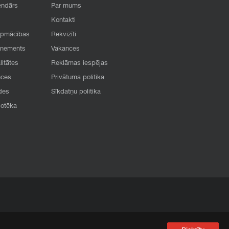
endārs
Par mums
Kontakti
apmācības
Rekvizīti
onements
Vakances
litātes
Reklāmas iespējas
nces
Privātuma politika
des
Sīkdatņu politika
iotēka