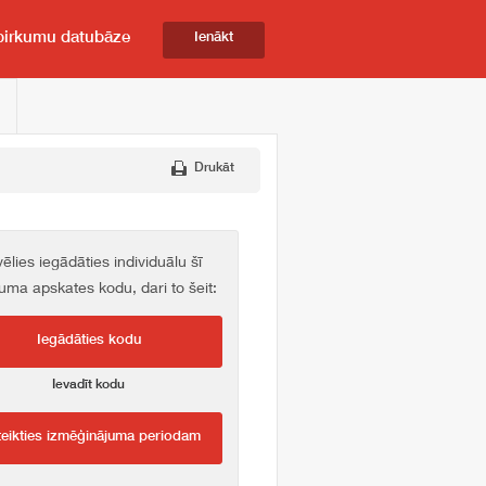
pirkumu datubāze
Ienākt
Drukāt
vēlies iegādāties individuālu šī
kuma apskates kodu, dari to šeit:
Iegādāties kodu
Ievadīt kodu
teikties izmēģinājuma periodam