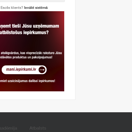
Esošs klients?
Ienākt sistēmā
kadēmija
Atbalsts