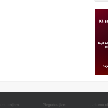
asūtītājiem
Piegādātājiem
Iepirkumu a