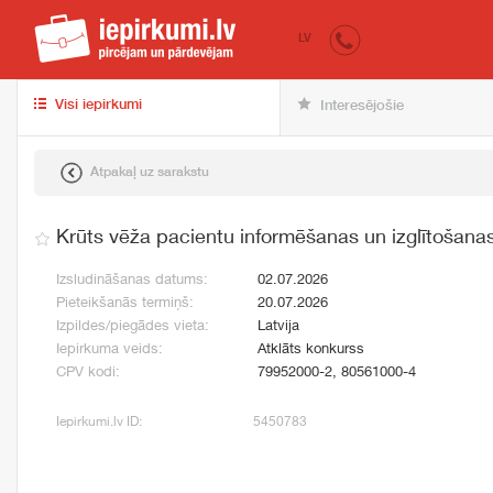
iepirkumi.lv
pir
LV
Visi iepirkumi
Interesējošie
Atpakaļ uz sarakstu
Krūts vēža pacientu informēšanas un izglītošan
Izsludināšanas datums:
02.07.2026
Pieteikšanās termiņš:
20.07.2026
Izpildes/piegādes vieta:
Latvija
Iepirkuma veids:
Atklāts konkurss
CPV kodi:
79952000-2, 80561000-4
Iepirkumi.lv ID:
5450783