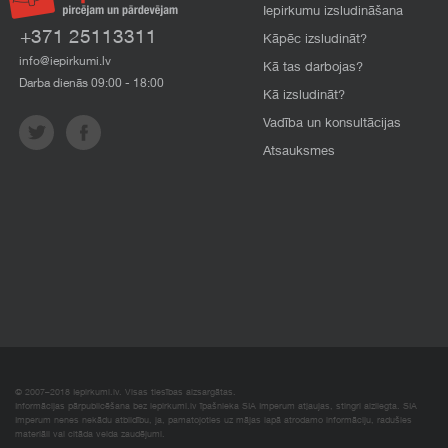
Iepirkumu izsludināšana
+371 25113311
Kāpēc izsludināt?
info@iepirkumi.lv
Kā tas darbojas?
Darba dienās 09:00 - 18:00
Kā izsludināt?
Vadība un konsultācijas
Atsauksmes
© 2007–2018 Iepirkumi.lv. Visas tiesības aizsargātas.
Informācijas pārpublicēšana bez iepirkumi.lv īpašnieka SIA Imperum atļaujas, stingri aizliegta. SIA
Imperum nenes nekādu atbildību, ja, pamatojoties uz mājas lapā atrodamo informāciju, radušies
materiāli vai citāda veida zaudējumi.